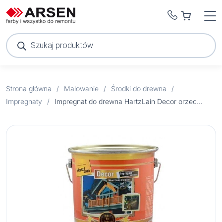
Wyszukiwarka
produktów
Strona główna
/
Malowanie
/
Środki do drewna
/
Impregnaty
/
Impregnat do drewna HartzLain Decor orzech 3 l