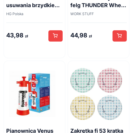
usuwania brzydkiego
felg THUNDER Wheel
zapachu z odpływów
Brush 45cm
HG Polska
WORK STUFF
kanalizacyjnych
500ml
43,98
44,98
zł
zł
Pianownica Venus
Zakrętka fi 53 kratka