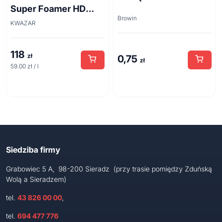
Super Foamer HD
Browin
acid line 2L
KWAZAR
118
zł
0,75
zł
59.00 zł / l
Siedziba firmy
Grabowiec 5 A, 98-200 Sieradz (przy trasie pomiędzy Zduńską
Wolą a Sieradzem)
tel.
43 826 00 00
,
tel.
694 477 776