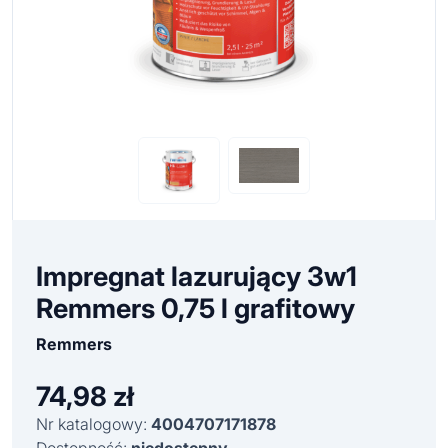
Impregnat lazurujący 3w1
Remmers 0,75 l grafitowy
Remmers
74,98
zł
Nr katalogowy:
4004707171878