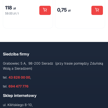
118
zł
0,75
zł
59.00 zł / l
Siedziba firmy
Grabowiec 5 A, 98-200 Sieradz (przy trasie pomiędzy Zduńską
Wolą a Sieradzem)
tel.
43 826 00 00
,
tel.
694 477 776
Sklep internetowy
ul. Kilińskiego 8-10,