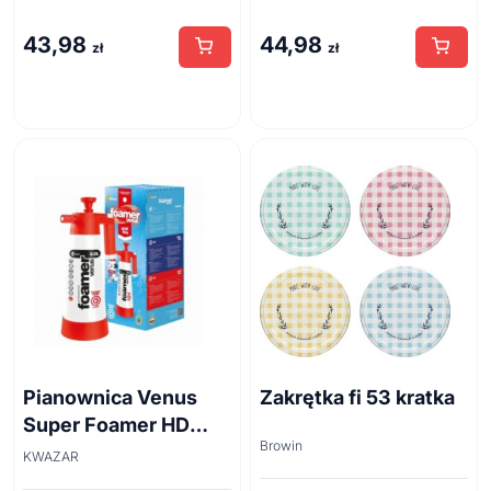
500ml
43,98
44,98
zł
zł
Pianownica Venus
Zakrętka fi 53 kratka
Super Foamer HD
Browin
acid line 2L
KWAZAR