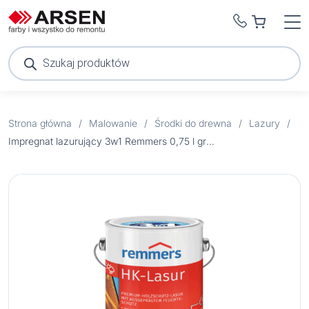
Wyszukiwarka
produktów
Strona główna
/
Malowanie
/
Środki do drewna
/
Lazury
/
Impregnat lazurujący 3w1 Remmers 0,75 l grafitowy