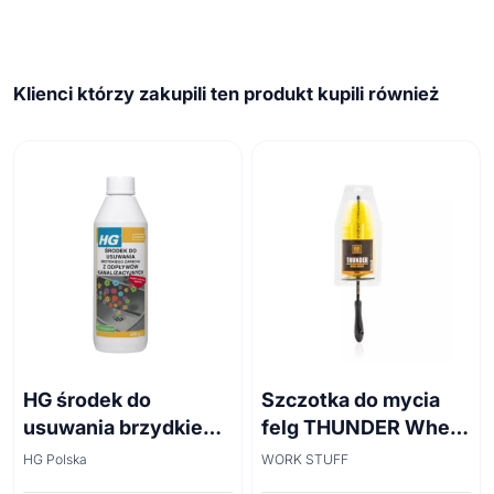
Klienci którzy zakupili ten produkt kupili również
HG środek do
Szczotka do mycia
usuwania brzydkiego
felg THUNDER Wheel
zapachu z odpływów
Brush 45cm
HG Polska
WORK STUFF
kanalizacyjnych