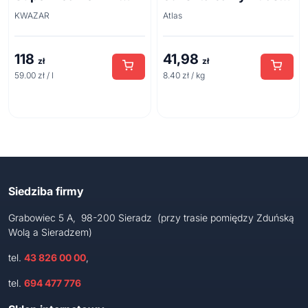
acid line 2L
Plus 5 kg
KWAZAR
Atlas
118
41,98
zł
zł
59.00 zł / l
8.40 zł / kg
Siedziba firmy
Grabowiec 5 A, 98-200 Sieradz (przy trasie pomiędzy Zduńską
Wolą a Sieradzem)
tel.
43 826 00 00
,
tel.
694 477 776