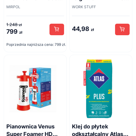
cm + siatka
Brush 45cm
MIRPOL
WORK STUFF
1 248
zł
44,98
zł
799
Pierwotna
Aktualna
zł
cena
cena
Poprzednia najniższa cena:
799
zł
.
wynosiła:
wynosi:
1
799 zł.
248 zł.
Pianownica Venus
Klej do płytek
Super Foamer HD
odkształcalny Atlas