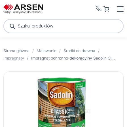
Wyszukiwarka
produktów
Strona główna
/
Malowanie
/
Środki do drewna
/
Impregnaty
/
Impregnat ochronno-dekoracyjny Sadolin Classic dąb jasny 9 l