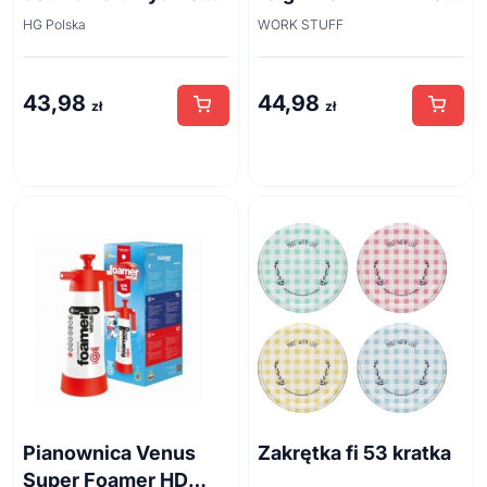
zapachu z odpływów
Brush 45cm
HG Polska
WORK STUFF
kanalizacyjnych
500ml
43,98
44,98
zł
zł
Pianownica Venus
Zakrętka fi 53 kratka
Super Foamer HD