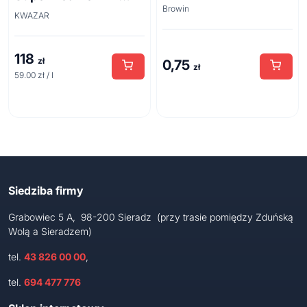
Browin
acid line 2L
KWAZAR
118
zł
0,75
zł
59.00 zł / l
Siedziba firmy
Grabowiec 5 A, 98-200 Sieradz (przy trasie pomiędzy Zduńską
Wolą a Sieradzem)
tel.
43 826 00 00
,
tel.
694 477 776