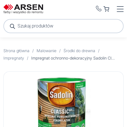
Wyszukiwarka
produktów
Strona główna
/
Malowanie
/
Środki do drewna
/
Impregnaty
/
Impregnat ochronno-dekoracyjny Sadolin Classic drzewo wiśniowe 9 l