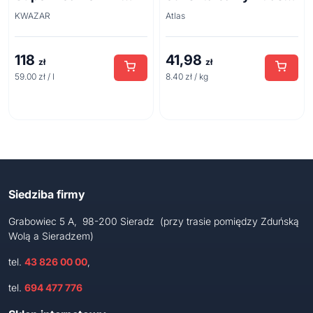
acid line 2L
Plus 5 kg
KWAZAR
Atlas
118
41,98
zł
zł
59.00 zł / l
8.40 zł / kg
Siedziba firmy
Grabowiec 5 A, 98-200 Sieradz (przy trasie pomiędzy Zduńską
Wolą a Sieradzem)
tel.
43 826 00 00
,
tel.
694 477 776