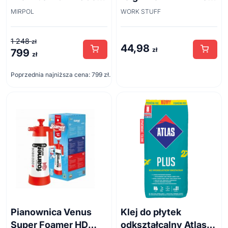
cm + siatka
Brush 45cm
MIRPOL
WORK STUFF
1 248
zł
44,98
zł
799
Pierwotna
Aktualna
zł
cena
cena
Poprzednia najniższa cena:
799
zł
.
wynosiła:
wynosi:
1
799 zł.
248 zł.
Pianownica Venus
Klej do płytek
Super Foamer HD
odkształcalny Atlas