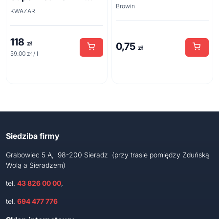
Browin
acid line 2L
KWAZAR
118
zł
0,75
zł
59.00 zł / l
Siedziba firmy
Grabowiec 5 A, 98-200 Sieradz (przy trasie pomiędzy Zduńską
Wolą a Sieradzem)
tel.
43 826 00 00
,
tel.
694 477 776