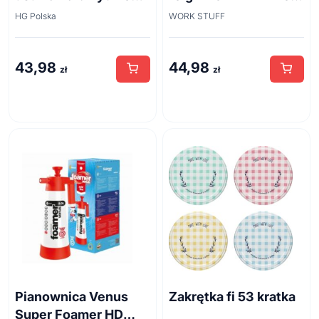
zapachu z odpływów
Brush 45cm
HG Polska
WORK STUFF
kanalizacyjnych
500ml
43,98
44,98
zł
zł
Pianownica Venus
Zakrętka fi 53 kratka
Super Foamer HD