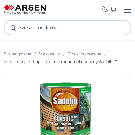
Wyszukiwarka
produktów
Strona główna
/
Malowanie
/
Środki do drewna
/
Impregnaty
/
Impregnat ochronno-dekoracyjny Sadolin Classic orzech włoski 0,75 l