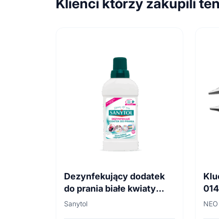
Klienci którzy zakupili te
Dezynfekujący dodatek
Klu
do prania białe kwiaty
01
500ml
Sanytol
NEO