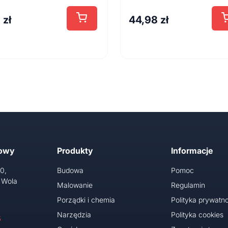
8
zł
44,98
zł
towy
Produkty
Informacje
10,
Budowa
Pomoc
 Wola
Malowanie
Regulamin
Porządki i chemia
Polityka prywatno
Narzędzia
Polityka cookies
5