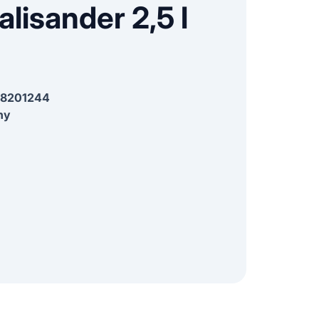
alisander 2,5 l
8201244
ny