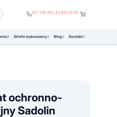
507 255 355
,
43 825 35 45
wnia
Strefa wykonawcy
Blog
Kontakt
t ochronno-
jny Sadolin