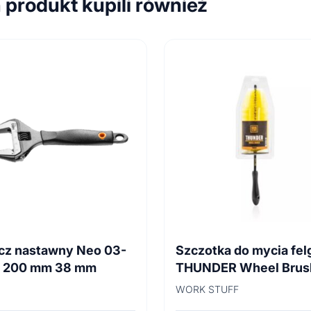
n produkt kupili również
cz nastawny Neo 03-
Szczotka do mycia fel
4 200 mm 38 mm
THUNDER Wheel Brus
45cm
WORK STUFF