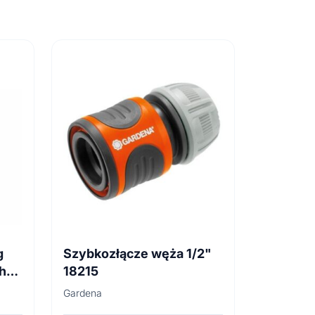
g
Szybkozłącze węża 1/2"
h
18215
Gardena