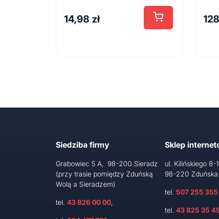
14,98
zł
12
Siedziba firmy
Sklep interne
Grabowiec 5 A, 98-200 Sieradz
ul. Kilińskiego 8-
(przy trasie pomiędzy Zduńską
98-220 Zduńska
Wolą a Sieradzem)
tel.
507 255 355
tel.
43 826 00 00
,
tel.
43 825 35 4