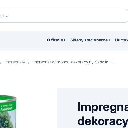
O firmie
Sklepy stacjonarne
Hurto
/
Impregnaty
/
Impregnat ochronno-dekoracyjny Sadolin Classic palisander 2,5 l
Impregna
dekoracy