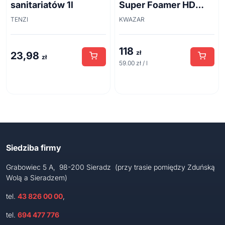
sanitariatów 1l
Super Foamer HD
acid line 2L
TENZI
KWAZAR
118
zł
23,98
zł
59.00 zł / l
Siedziba firmy
Grabowiec 5 A, 98-200 Sieradz (przy trasie pomiędzy Zduńską
Wolą a Sieradzem)
tel.
43 826 00 00
,
tel.
694 477 776