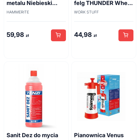
metalu Niebieski
felg THUNDER Wheel
połysk 0,7 l
Brush 45cm
HAMMERITE
WORK STUFF
59,98
44,98
zł
zł
Sanit Dez do mycia
Pianownica Venus