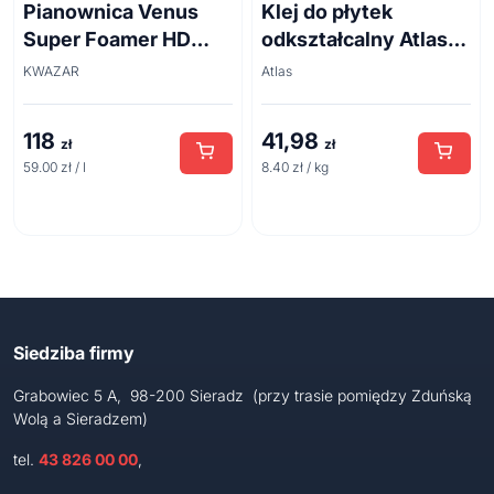
Pianownica Venus
Klej do płytek
Super Foamer HD
odkształcalny Atlas
acid line 2L
Plus 5 kg
KWAZAR
Atlas
118
41,98
zł
zł
59.00 zł / l
8.40 zł / kg
Siedziba firmy
Grabowiec 5 A, 98-200 Sieradz (przy trasie pomiędzy Zduńską
Wolą a Sieradzem)
tel.
43 826 00 00
,