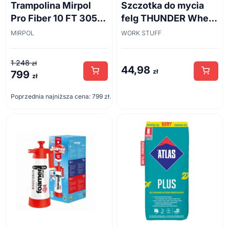
Trampolina Mirpol
Szczotka do mycia
Pro Fiber 10 FT 305
felg THUNDER Wheel
cm + siatka
Brush 45cm
MIRPOL
WORK STUFF
1 248
zł
44,98
zł
799
Pierwotna
Aktualna
zł
cena
cena
Poprzednia najniższa cena:
799
zł
.
wynosiła:
wynosi:
1
799 zł.
248 zł.