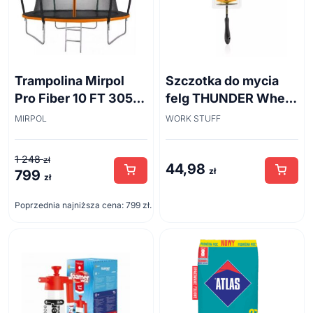
Trampolina Mirpol
Szczotka do mycia
Pro Fiber 10 FT 305
felg THUNDER Wheel
cm + siatka
Brush 45cm
MIRPOL
WORK STUFF
1 248
zł
44,98
zł
799
Pierwotna
Aktualna
zł
cena
cena
Poprzednia najniższa cena:
799
zł
.
wynosiła:
wynosi:
1
799 zł.
248 zł.