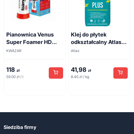
Pianownica Venus
Klej do płytek
Super Foamer HD
odkształcalny Atlas
acid line 2L
Plus 5 kg
KWAZAR
Atlas
118
41,98
zł
zł
59.00 zł / l
8.40 zł / kg
Siedziba firmy