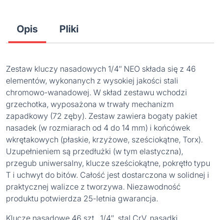
Opis
Pliki
Zestaw kluczy nasadowych 1/4″ NEO składa się z 46
elementów, wykonanych z wysokiej jakości stali
chromowo-wanadowej. W skład zestawu wchodzi
grzechotka, wyposażona w trwały mechanizm
zapadkowy (72 zęby). Zestaw zawiera bogaty pakiet
nasadek (w rozmiarach od 4 do 14 mm) i końcówek
wkrętakowych (płaskie, krzyżowe, sześciokątne, Torx).
Uzupełnieniem są przedłużki (w tym elastyczna),
przegub uniwersalny, klucze sześciokątne, pokrętło typu
T i uchwyt do bitów. Całość jest dostarczona w solidnej i
praktycznej walizce z tworzywa. Niezawodność
produktu potwierdza 25-letnia gwarancja.
Klucze nasadowe 46 szt., 1/4″, stal CrV, nasadki