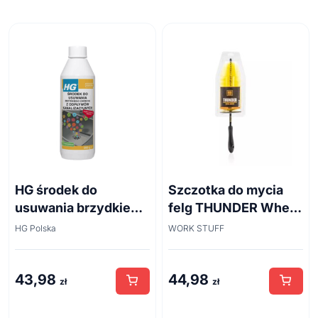
HG środek do
Szczotka do mycia
usuwania brzydkiego
felg THUNDER Wheel
zapachu z odpływów
Brush 45cm
HG Polska
WORK STUFF
kanalizacyjnych
500ml
43,98
44,98
zł
zł