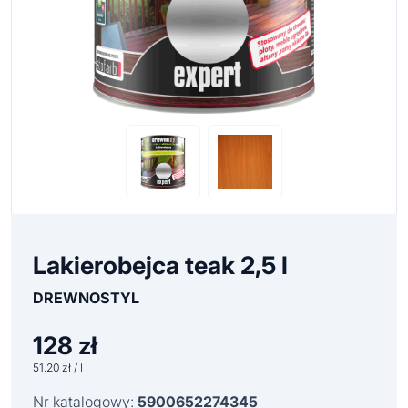
Lakierobejca teak 2,5 l
DREWNOSTYL
128
zł
51.20 zł / l
Nr katalogowy:
5900652274345