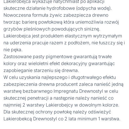
Lakierobejca wykazuje natychmiast po aplikacji
skuteczne działanie hydrofobowe (odpycha wodę).
Nowoczesna formuła żywic zabezpiecza drewno
tworząc barierę powłokową która uniemożliwia rozwój
grzybów pleśniowych powodujących siniznę.
Lakierobejca jest produktem elastycznym wytrzymałym
na uderzenia pracuje razem z podłożem, nie łuszczy się i
nie pęka.
Zastosowane pasty pigmentowe gwarantują trwałe
kolory oraz wieloletni efekt dekoracyjny gwarantując
zapobieganie starzeniu się drewna.
W celu uzyskania najlepszego i długotrwałego efektu
zabezpieczenia drewna producent zaleca nanieść jedną
warstwę bezbarwnego Impregnatu Drewnostyl w celu
skutecznej penetracji a następnie należy nanieść co
najmniej 2 warstwy Lakierobejcy w dowolnym kolorze.
Dla skutecznej ochrony powłokę należy odświeżyć
Lakierobekcą Drewnostyl co 2 lata minimum 1 warstwa.