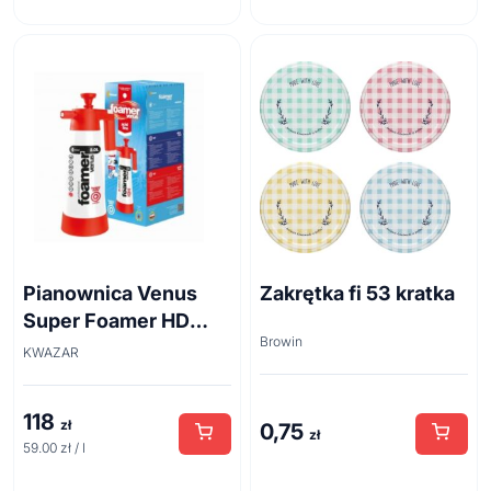
Pianownica Venus
Zakrętka fi 53 kratka
Super Foamer HD
Browin
acid line 2L
KWAZAR
118
zł
0,75
zł
59.00 zł / l