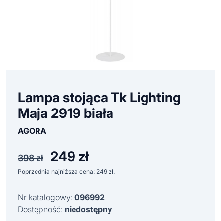
Lampa stojąca Tk Lighting
Maja 2919 biała
AGORA
249
zł
Pierwotna
Aktualna
398
zł
cena
cena
Poprzednia najniższa cena:
249
zł
.
wynosiła:
wynosi:
398 zł.
249 zł.
Nr katalogowy:
096992
Dostępność:
niedostępny