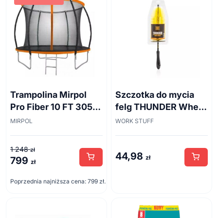
Trampolina Mirpol
Szczotka do mycia
Pro Fiber 10 FT 305
felg THUNDER Wheel
cm + siatka
Brush 45cm
MIRPOL
WORK STUFF
1 248
zł
44,98
zł
799
Pierwotna
Aktualna
zł
cena
cena
Poprzednia najniższa cena:
799
zł
.
wynosiła:
wynosi:
1
799 zł.
248 zł.