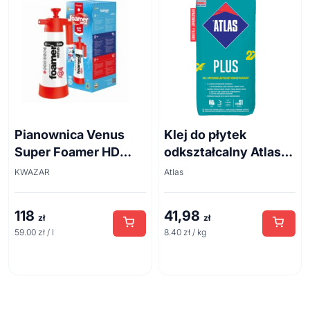
Pianownica Venus
Klej do płytek
Super Foamer HD
odkształcalny Atlas
acid line 2L
Plus 5 kg
KWAZAR
Atlas
118
41,98
zł
zł
59.00 zł / l
8.40 zł / kg