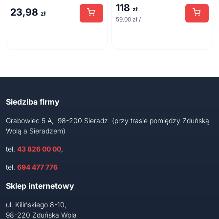
118
zł
23,98
zł
59.00 zł / l
Siedziba firmy
Grabowiec 5 A, 98-200 Sieradz (przy trasie pomiędzy Zduńską
Wolą a Sieradzem)
tel.
43 826 00 00
,
tel.
694 477 776
Sklep internetowy
ul. Kilińskiego 8-10,
98-220 Zduńska Wola