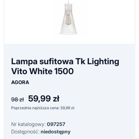
Lampa sufitowa Tk Lighting
Vito White 1500
AGORA
59,99
zł
Pierwotna
Aktualna
98
zł
cena
cena
Poprzednia najniższa cena:
59,99
zł
.
wynosiła:
wynosi:
98 zł.
59,99 zł.
Nr katalogowy:
097257
Dostępność:
niedostępny