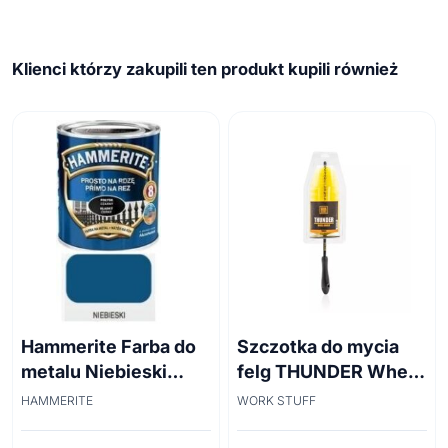
Klienci którzy zakupili ten produkt kupili również
Hammerite Farba do
Szczotka do mycia
metalu Niebieski
felg THUNDER Wheel
połysk 0,7 l
Brush 45cm
HAMMERITE
WORK STUFF