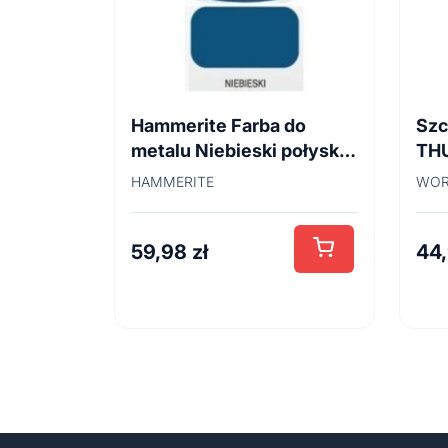
Hammerite Farba do
Szc
metalu Niebieski połysk
TH
0,7 l
45
HAMMERITE
WOR
59,98
zł
44