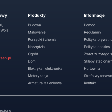
towy
Produkty
Informacje
10,
Budowa
Pomoc
 Wola
Malowanie
Regulamin
Porządki i chemia
Polityka prywatno
Narzędzia
Polityka cookies
5
Ogród
Zwrot zużytego s
sen.pl
Dom
Sklepy stacjonar
Elektryka i elektronika
Hurtownia
Motoryzacja
Strefa wykonaw
Armatura łazienkowa
Kontakt
rzeżone