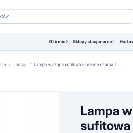
O firmie
Sklepy stacjonarne
Hurto
nie
/
Lampy
/
Lampa wisząca sufitowa Florence czarna z kryształami
Lampa w
sufitowa