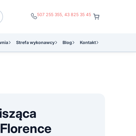
507 255 355
,
43 825 35 45
wnia
Strefa wykonawcy
Blog
Kontakt
isząca
 Florence