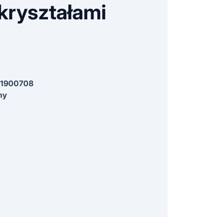
 kryształami
1900708
ny