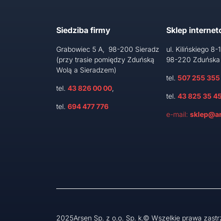
Siedziba firmy
Sklep interne
Grabowiec 5 A, 98-200 Sieradz
ul. Kilińskiego 8-
(przy trasie pomiędzy Zduńską
98-220 Zduńska
Wolą a Sieradzem)
tel.
507 255 355
tel.
43 826 00 00
,
tel.
43 825 35 4
tel.
694 477 776
e-mail:
sklep@ar
2025Arsen Sp. z o.o. Sp. k.© Wszelkie prawa zast