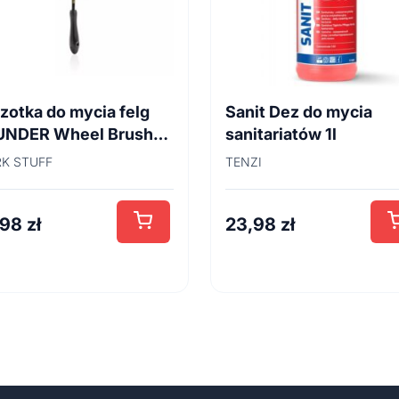
zotka do mycia felg
Sanit Dez do mycia
UNDER Wheel Brush
sanitariatów 1l
cm
K STUFF
TENZI
,98
zł
23,98
zł