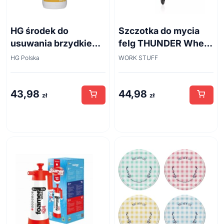
HG środek do
Szczotka do mycia
usuwania brzydkiego
felg THUNDER Wheel
zapachu z odpływów
Brush 45cm
HG Polska
WORK STUFF
kanalizacyjnych
500ml
43,98
44,98
zł
zł