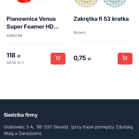
Pianownica Venus
Zakrętka fi 53 kratka
Super Foamer HD
Browin
acid line 2L
KWAZAR
118
zł
0,75
zł
59.00 zł / l
Siedziba firmy
Grabowiec 5 A, 98-200 Sieradz (przy trasie pomiędzy Zduńską
Wolą a Sieradzem)