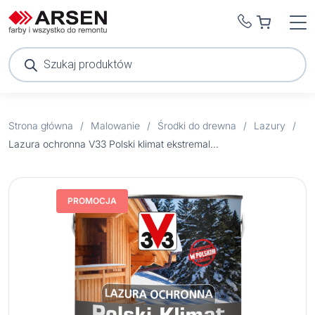
Wyszukiwarka
produktów
Strona główna
/
Malowanie
/
Środki do drewna
/
Lazury
/
Lazura ochronna V33 Polski klimat ekstremalnie odporna 0,75 l dąb złocisty
PROMOCJA