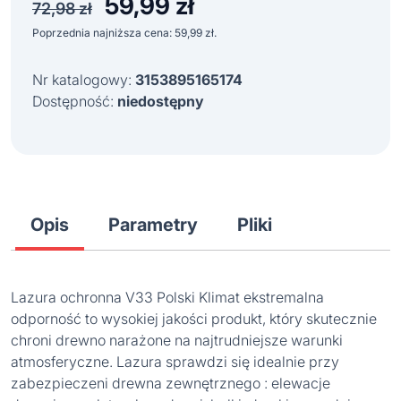
59,99
zł
Pierwotna
Aktualna
72,98
zł
cena
cena
Poprzednia najniższa cena:
59,99
zł
.
wynosiła:
wynosi:
72,98 zł.
59,99 zł.
Nr katalogowy:
3153895165174
Dostępność:
niedostępny
Opis
Parametry
Pliki
Lazura ochronna V33 Polski Klimat ekstremalna
odporność to wysokiej jakości produkt, który skutecznie
chroni drewno narażone na najtrudniejsze warunki
atmosferyczne. Lazura sprawdzi się idealnie przy
zabezpieczeni drewna zewnętrznego : elewacje