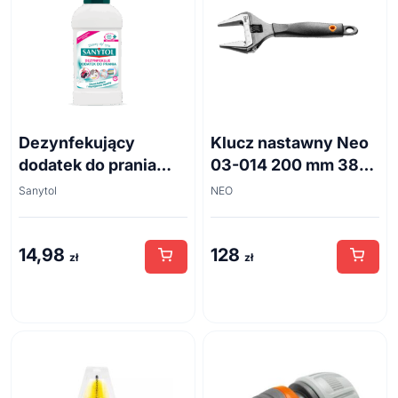
Dezynfekujący
Klucz nastawny Neo
dodatek do prania
03-014 200 mm 38
białe kwiaty 500ml
mm
Sanytol
NEO
14,98
128
zł
zł