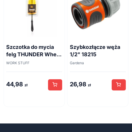
Szczotka do mycia
Szybkozłącze węża
felg THUNDER Wheel
1/2" 18215
Brush 45cm
WORK STUFF
Gardena
44,98
26,98
zł
zł