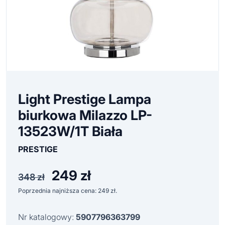
Light Prestige Lampa
biurkowa Milazzo LP-
13523W/1T Biała
PRESTIGE
249
zł
Pierwotna
Aktualna
348
zł
cena
cena
Poprzednia najniższa cena:
249
zł
.
wynosiła:
wynosi:
348 zł.
249 zł.
Nr katalogowy:
5907796363799