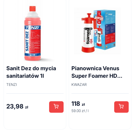
Sanit Dez do mycia
Pianownica Venus
sanitariatów 1l
Super Foamer HD
acid line 2L
TENZI
KWAZAR
118
zł
23,98
zł
59.00 zł / l