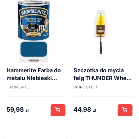
Hammerite Farba do
Szczotka do mycia
metalu Niebieski
felg THUNDER Wheel
połysk 0,7 l
Brush 45cm
HAMMERITE
WORK STUFF
59,98
44,98
zł
zł