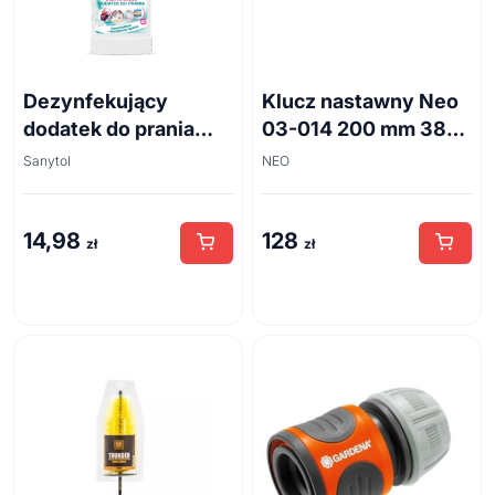
Dezynfekujący
Klucz nastawny Neo
dodatek do prania
03-014 200 mm 38
białe kwiaty 500ml
mm
Sanytol
NEO
14,98
128
zł
zł