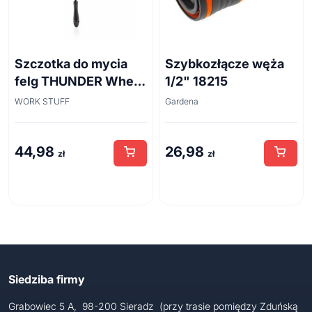
Szczotka do mycia
Szybkozłącze węża
felg THUNDER Wheel
1/2" 18215
Brush 45cm
WORK STUFF
Gardena
44,98
26,98
zł
zł
Siedziba firmy
Grabowiec 5 A, 98-200 Sieradz (przy trasie pomiędzy Zduńską