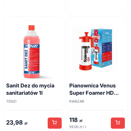
Sanit Dez do mycia
Pianownica Venus
sanitariatów 1l
Super Foamer HD
acid line 2L
TENZI
KWAZAR
118
zł
23,98
zł
59.00 zł / l