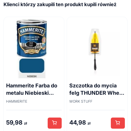
Klienci którzy zakupili ten produkt kupili również
Hammerite Farba do
Szczotka do mycia
metalu Niebieski
felg THUNDER Wheel
połysk 0,7 l
Brush 45cm
HAMMERITE
WORK STUFF
59,98
44,98
zł
zł