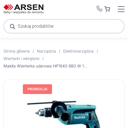
Wyszukiwarka
produktów
Strona główna
/
Narzędzia
/
Elektronarzędzia
/
Wiertarki i wkrętarki
/
Makita Wiertarka udarowa HP1640 680 W 13 mm
PROMOCJA