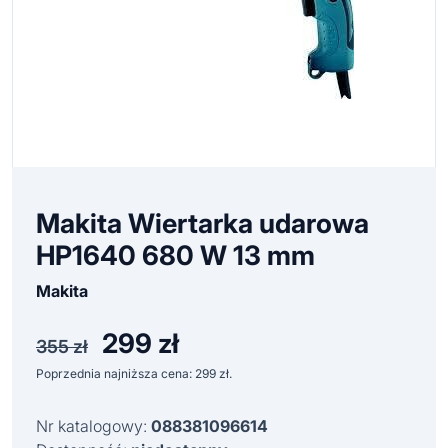
Makita Wiertarka udarowa
HP1640 680 W 13 mm
Makita
299
zł
Pierwotna
Aktualna
355
zł
cena
cena
Poprzednia najniższa cena:
299
zł
.
wynosiła:
wynosi:
355 zł.
299 zł.
Nr katalogowy:
088381096614