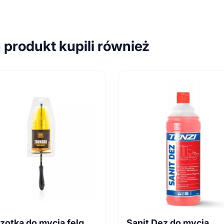
n produkt kupili również
zotka do mycia felg
Sanit Dez do mycia