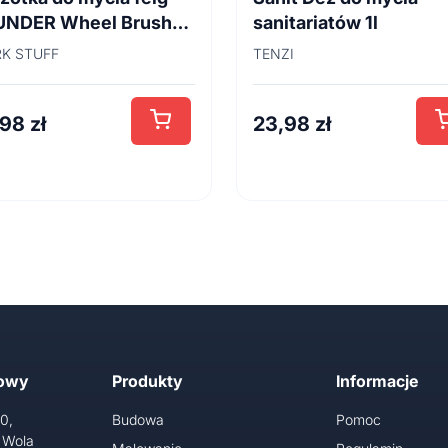
UNDER Wheel Brush
sanitariatów 1l
cm
K STUFF
TENZI
,98
zł
23,98
zł
towy
Produkty
Informacje
10,
Budowa
Pomoc
 Wola