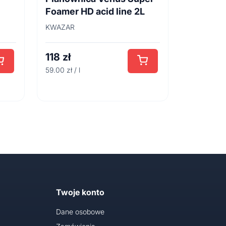
Foamer HD acid line 2L
KWAZAR
118
zł
59.00 zł / l
Twoje konto
Dane osobowe