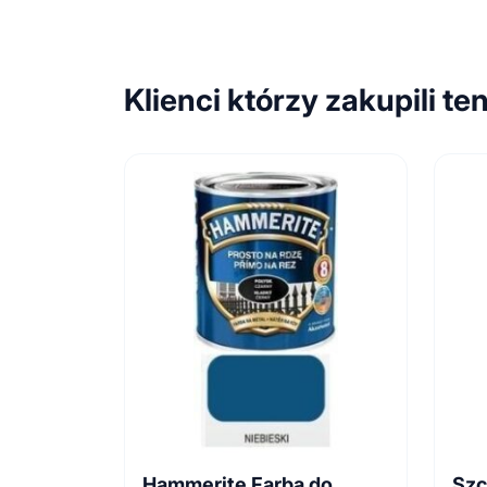
Klienci którzy zakupili te
Hammerite Farba do
Szc