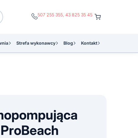
507 255 355
,
43 825 35 45
wnia
Strefa wykonawcy
Blog
Kontakt
mopompująca
 ProBeach