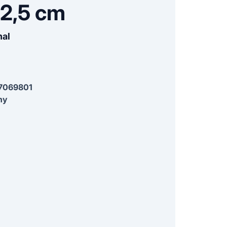
2,5 cm
nal
7069801
ny