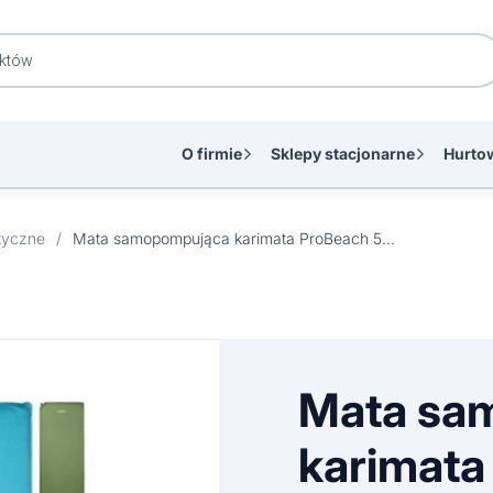
O firmie
Sklepy stacjonarne
Hurto
styczne
/
Mata samopompująca karimata ProBeach 50x180x2,5 cm
Mata sa
karimata