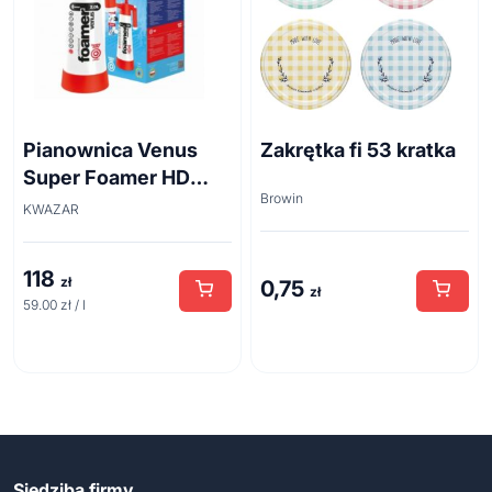
Pianownica Venus
Zakrętka fi 53 kratka
Super Foamer HD
Browin
acid line 2L
KWAZAR
118
zł
0,75
zł
59.00 zł / l
Siedziba firmy