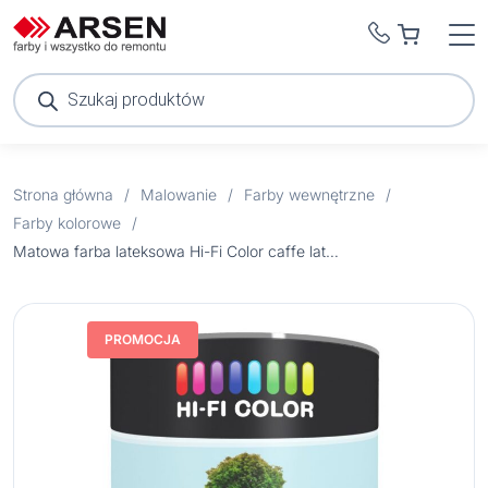
Wyszukiwarka
produktów
Strona główna
/
Malowanie
/
Farby wewnętrzne
/
Farby kolorowe
/
Matowa farba lateksowa Hi-Fi Color caffe latte 2,5 l
PROMOCJA