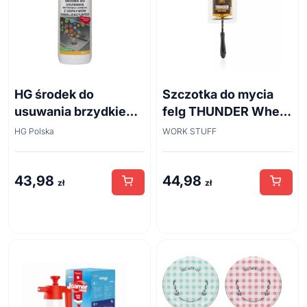
HG środek do
Szczotka do mycia
usuwania brzydkiego
felg THUNDER Wheel
zapachu z odpływów
Brush 45cm
HG Polska
WORK STUFF
kanalizacyjnych
500ml
43,98
44,98
zł
zł