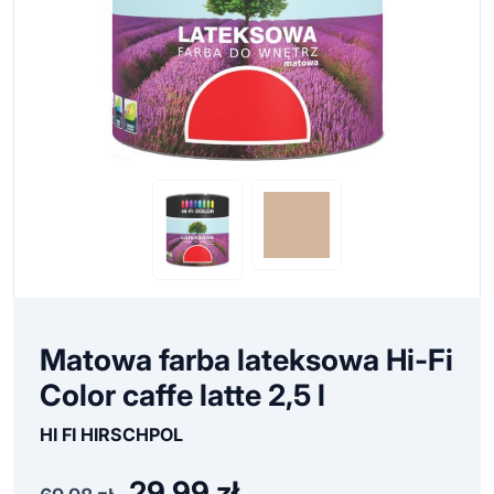
Matowa farba lateksowa Hi-Fi
Color caffe latte 2,5 l
HI FI HIRSCHPOL
29,99
zł
Pierwotna
Aktualna