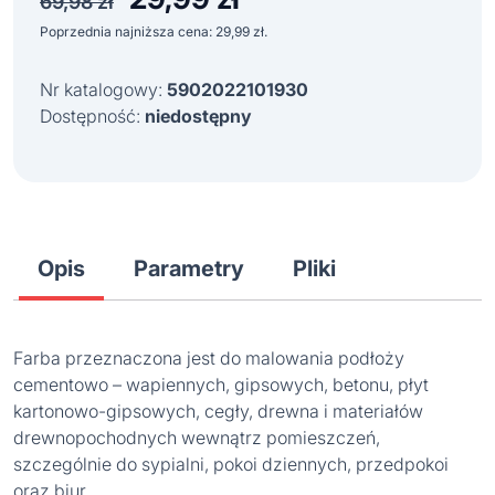
69,98
zł
cena
cena
Poprzednia najniższa cena:
29,99
zł
.
wynosiła:
wynosi:
69,98 zł.
29,99 zł.
Nr katalogowy:
5902022101930
Dostępność:
niedostępny
Opis
Parametry
Pliki
Farba przeznaczona jest do malowania podłoży
cementowo – wapiennych, gipsowych, betonu, płyt
kartonowo-gipsowych, cegły, drewna i materiałów
drewnopochodnych wewnątrz pomieszczeń,
szczególnie do sypialni, pokoi dziennych, przedpokoi
oraz biur.