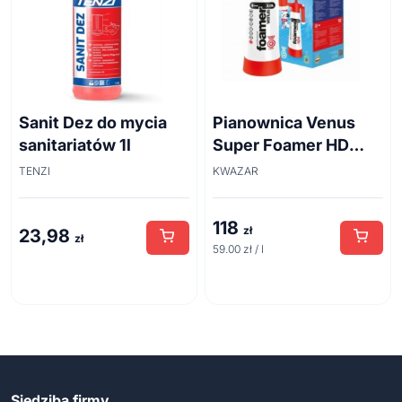
Sanit Dez do mycia
Pianownica Venus
sanitariatów 1l
Super Foamer HD
acid line 2L
TENZI
KWAZAR
118
zł
23,98
zł
59.00 zł / l
Siedziba firmy