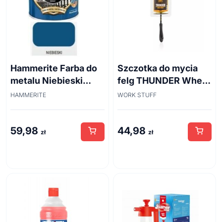
Hammerite Farba do
Szczotka do mycia
metalu Niebieski
felg THUNDER Wheel
połysk 0,7 l
Brush 45cm
HAMMERITE
WORK STUFF
59,98
44,98
zł
zł