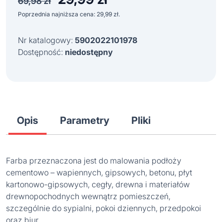
69,98
zł
cena
cena
Poprzednia najniższa cena:
29,99
zł
.
wynosiła:
wynosi:
69,98 zł.
29,99 zł.
Nr katalogowy:
5902022101978
Dostępność:
niedostępny
Opis
Parametry
Pliki
Farba przeznaczona jest do malowania podłoży
cementowo – wapiennych, gipsowych, betonu, płyt
kartonowo-gipsowych, cegły, drewna i materiałów
drewnopochodnych wewnątrz pomieszczeń,
szczególnie do sypialni, pokoi dziennych, przedpokoi
oraz biur.