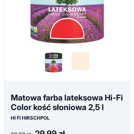
Matowa farba lateksowa Hi-Fi
Color kość słoniowa 2,5 l
HI FI HIRSCHPOL
29,99
zł
Pierwotna
Aktualna