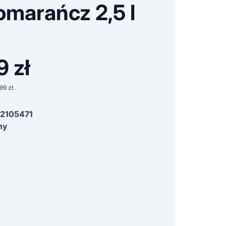
marańcz 2,5 l
99
zł
tna
Aktualna
cena
,99
zł
.
a:
wynosi:
2105471
ł.
29,99 zł.
ny