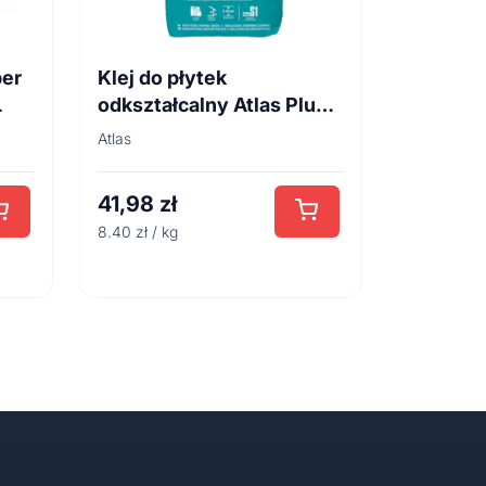
per
Klej do płytek
L
odkształcalny Atlas Plus 5
kg
Atlas
41,98
zł
8.40 zł / kg