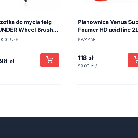
zotka do mycia felg
Pianownica Venus Su
UNDER Wheel Brush
Foamer HD acid line 2
cm
K STUFF
KWAZAR
118
zł
,98
zł
59.00 zł / l