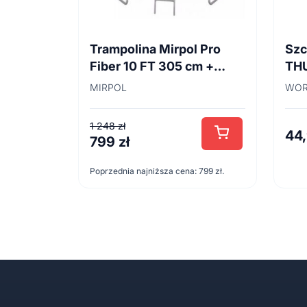
Trampolina Mirpol Pro
Szc
Fiber 10 FT 305 cm +
TH
siatka
45
MIRPOL
WOR
1 248
zł
44
799
zł
Pierwotna
Aktualna
cena
cena
Poprzednia najniższa cena:
799
zł
.
wynosiła:
wynosi:
1
799 zł.
248 zł.