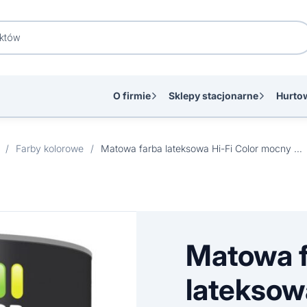
O firmie
Sklepy stacjonarne
Hurto
/
Farby kolorowe
/
Matowa farba lateksowa Hi-Fi Color mocny pomarańcz 2,5 l
Matowa 
lateksowa