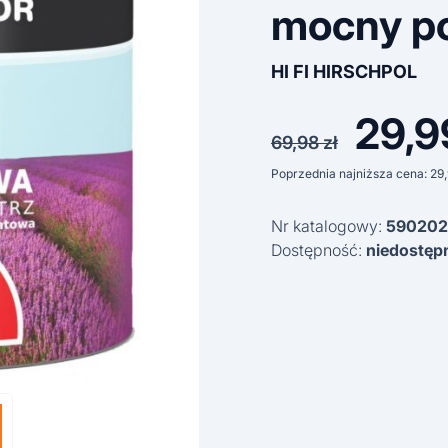
mocny po
HI FI HIRSCHPOL
29,
Pierwo
69,98
zł
cena
Poprzednia najniższa cena:
29
wynosił
Nr katalogowy:
590202
69,98 z
Dostępność:
niedostęp