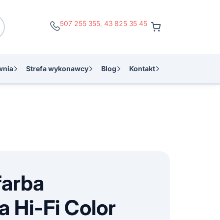
507 255 355
,
43 825 35 45
wnia
Strefa wykonawcy
Blog
Kontakt
farba
 Hi-Fi Color