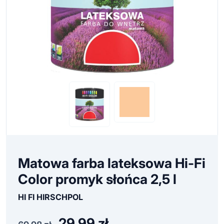
Matowa farba lateksowa Hi-Fi
Color promyk słońca 2,5 l
HI FI HIRSCHPOL
29,99
zł
Pierwotna
Aktualna