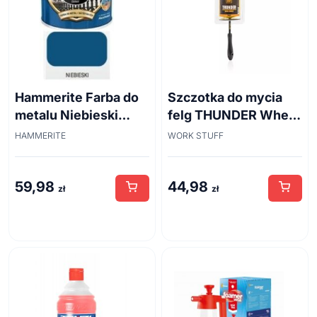
Hammerite Farba do
Szczotka do mycia
metalu Niebieski
felg THUNDER Wheel
połysk 0,7 l
Brush 45cm
HAMMERITE
WORK STUFF
59,98
44,98
zł
zł