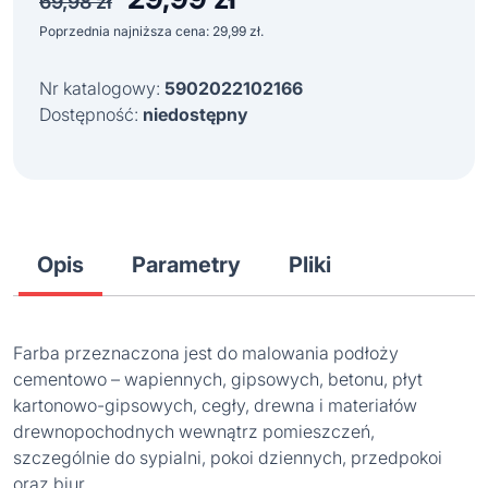
69,98
zł
cena
cena
Poprzednia najniższa cena:
29,99
zł
.
wynosiła:
wynosi:
69,98 zł.
29,99 zł.
Nr katalogowy:
5902022102166
Dostępność:
niedostępny
Opis
Parametry
Pliki
Farba przeznaczona jest do malowania podłoży
cementowo – wapiennych, gipsowych, betonu, płyt
kartonowo-gipsowych, cegły, drewna i materiałów
drewnopochodnych wewnątrz pomieszczeń,
szczególnie do sypialni, pokoi dziennych, przedpokoi
oraz biur.