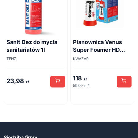
Sanit Dez do mycia
Pianownica Venus
sanitariatów 1l
Super Foamer HD
acid line 2L
TENZI
KWAZAR
118
zł
23,98
zł
59.00 zł / l
Siedziba firmy