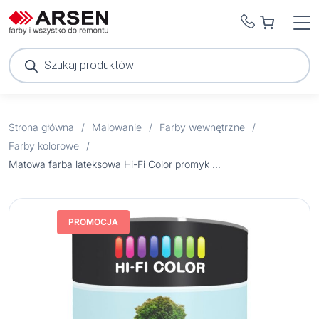
Wyszukiwarka
produktów
Strona główna
/
Malowanie
/
Farby wewnętrzne
/
Farby kolorowe
/
Matowa farba lateksowa Hi-Fi Color promyk słońca 2,5 l
PROMOCJA