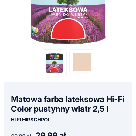
Matowa farba lateksowa Hi-Fi
Color pustynny wiatr 2,5 l
HI FI HIRSCHPOL
29,99
zł
Pierwotna
Aktualna