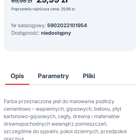
69,98
zł
cena
cena
Poprzednia najniższa cena:
29,99
zł
.
wynosiła:
wynosi:
69,98 zł.
29,99 zł.
Nr katalogowy:
5902022101954
Dostępność:
niedostępny
Opis
Parametry
Pliki
Farba przeznaczona jest do malowania podłoży
cementowo – wapiennych, gipsowych, betonu, płyt
kartonowo-gipsowych, cegły, drewna i materiałów
drewnopochodnych wewnątrz pomieszczeń,
szczególnie do sypialni, pokoi dziennych, przedpokoi
oraz biur.