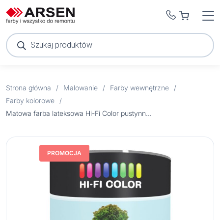
Wyszukiwarka
produktów
Strona główna
/
Malowanie
/
Farby wewnętrzne
/
Farby kolorowe
/
Matowa farba lateksowa Hi-Fi Color pustynny wiatr 2,5 l
PROMOCJA