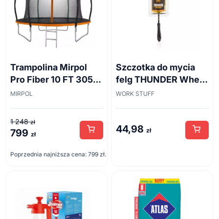
Trampolina Mirpol
Szczotka do mycia
Pro Fiber 10 FT 305
felg THUNDER Wheel
cm + siatka
Brush 45cm
MIRPOL
WORK STUFF
1 248
zł
44,98
zł
799
Pierwotna
Aktualna
zł
cena
cena
Poprzednia najniższa cena:
799
zł
.
wynosiła:
wynosi:
1
799 zł.
248 zł.