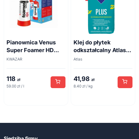
Pianownica Venus
Klej do płytek
Super Foamer HD
odkształcalny Atlas
acid line 2L
Plus 5 kg
KWAZAR
Atlas
118
41,98
zł
zł
59.00 zł / l
8.40 zł / kg
Siedziba firmy