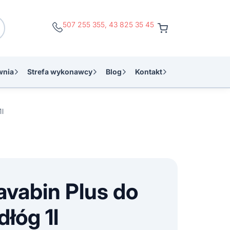
507 255 355
,
43 825 35 45
wnia
Strefa wykonawcy
Blog
Kontakt
1l
avabin Plus do
łóg 1l