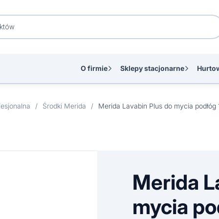
O firmie
Sklepy stacjonarne
Hurto
esjonalna
/
Środki Merida
/
Merida Lavabin Plus do mycia podłóg 
Merida L
mycia pod