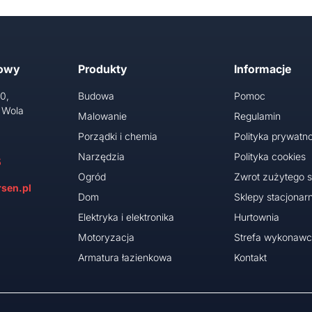
towy
Produkty
Informacje
10,
Budowa
Pomoc
 Wola
Malowanie
Regulamin
Porządki i chemia
Polityka prywatno
Narzędzia
Polityka cookies
5
Ogród
Zwrot zużytego s
sen.pl
Dom
Sklepy stacjonar
Elektryka i elektronika
Hurtownia
Motoryzacja
Strefa wykonaw
Armatura łazienkowa
Kontakt