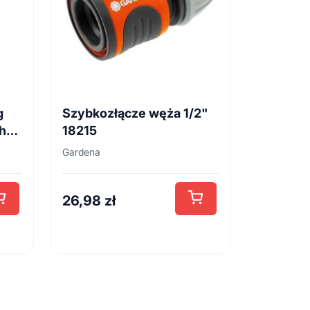
g
Szybkozłącze węża 1/2"
h
18215
Gardena
26,98
zł