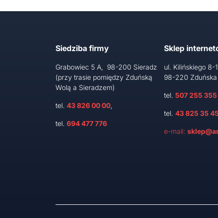
Siedziba firmy
Sklep interne
Grabowiec 5 A, 98-200 Sieradz
ul. Kilińskiego 8-
(przy trasie pomiędzy Zduńską
98-220 Zduńska
Wolą a Sieradzem)
tel.
507 255 355
tel.
43 826 00 00
,
tel.
43 825 35 4
tel.
694 477 776
e-mail:
sklep@ar