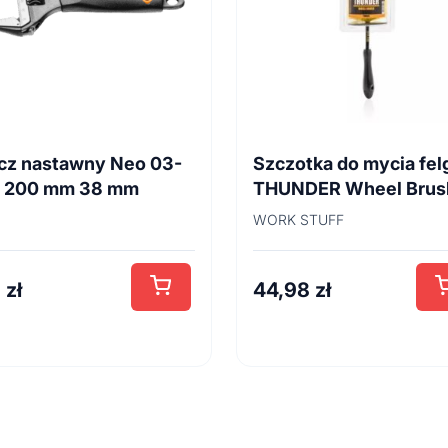
cz nastawny Neo 03-
Szczotka do mycia fel
4 200 mm 38 mm
THUNDER Wheel Brus
45cm
WORK STUFF
8
zł
44,98
zł