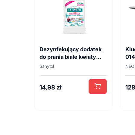
Dezynfekujący dodatek
Klu
do prania białe kwiaty
01
500ml
Sanytol
NEO
14,98
zł
12