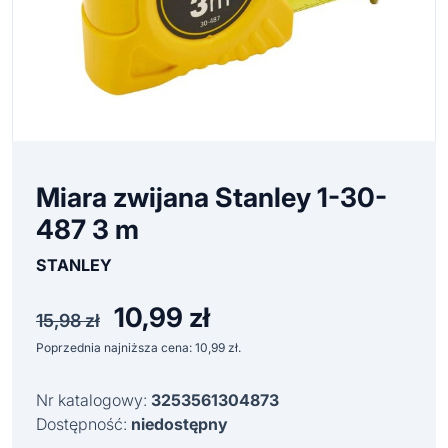
Miara zwijana Stanley 1-30-
487 3 m
STANLEY
10,99
zł
Pierwotna
Aktualna
15,98
zł
cena
cena
Poprzednia najniższa cena:
10,99
zł
.
wynosiła:
wynosi:
15,98 zł.
10,99 zł.
Nr katalogowy:
3253561304873
Dostępność:
niedostępny