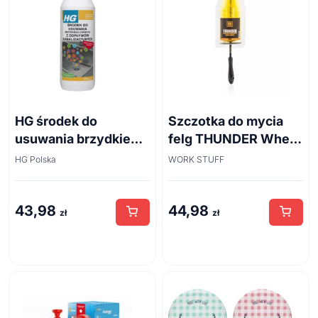
HG środek do
Szczotka do mycia
usuwania brzydkiego
felg THUNDER Wheel
zapachu z odpływów
Brush 45cm
HG Polska
WORK STUFF
kanalizacyjnych
500ml
43,98
44,98
zł
zł