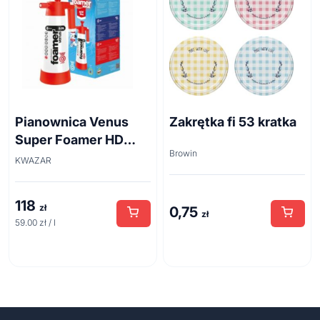
Pianownica Venus
Zakrętka fi 53 kratka
Super Foamer HD
Browin
acid line 2L
KWAZAR
118
zł
0,75
zł
59.00 zł / l