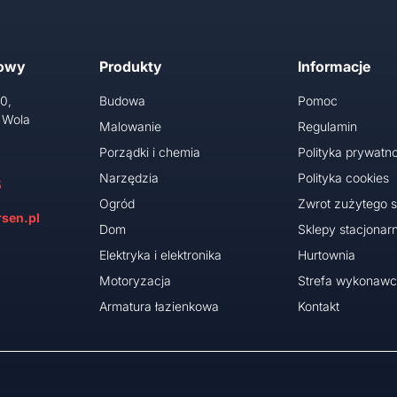
towy
Produkty
Informacje
10,
Budowa
Pomoc
 Wola
Malowanie
Regulamin
Porządki i chemia
Polityka prywatno
Narzędzia
Polityka cookies
5
Ogród
Zwrot zużytego s
sen.pl
Dom
Sklepy stacjonar
Elektryka i elektronika
Hurtownia
Motoryzacja
Strefa wykonaw
Armatura łazienkowa
Kontakt