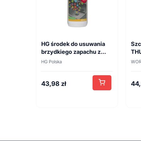
HG środek do usuwania
Szc
brzydkiego zapachu z
TH
odpływów
45
HG Polska
WOR
kanalizacyjnych 500ml
43,98
zł
44