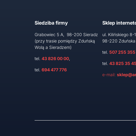
Siedziba firmy
Sklep interne
Grabowiec 5 A, 98-200 Sieradz
ul. Kilińskiego 8-
(przy trasie pomiędzy Zduńską
98-220 Zduńska
Wolą a Sieradzem)
tel.
507 255 355
tel.
43 826 00 00
,
tel.
43 825 35 4
tel.
694 477 776
e-mail:
sklep@ar