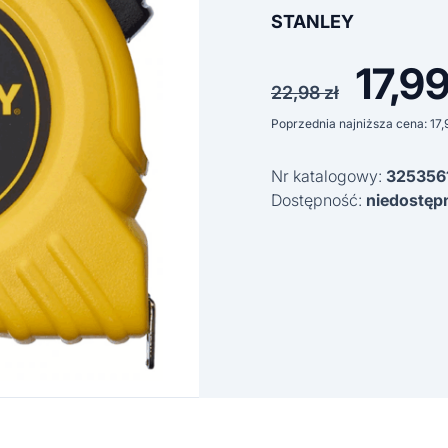
STANLEY
17,9
Pierwo
22,98
zł
cena
Poprzednia najniższa cena:
17
wynosi
Nr katalogowy:
325356
22,98 z
Dostępność:
niedostęp