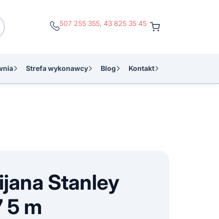
507 255 355
,
43 825 35 45
wnia
Strefa wykonawcy
Blog
Kontakt
ijana Stanley
 5 m