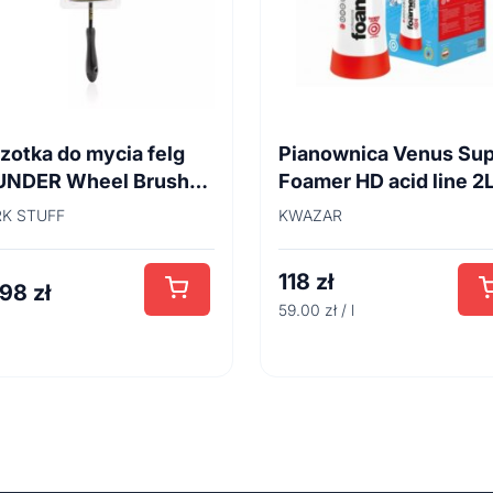
zotka do mycia felg
Pianownica Venus Su
UNDER Wheel Brush
Foamer HD acid line 2
cm
K STUFF
KWAZAR
118
zł
,98
zł
59.00 zł / l