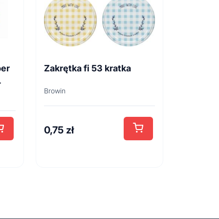
per
Zakrętka fi 53 kratka
L
Browin
0,75
zł