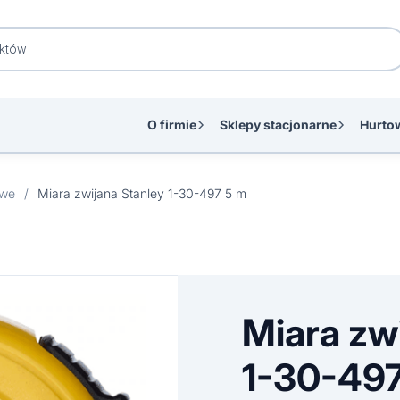
O firmie
Sklepy stacjonarne
Hurto
owe
/
Miara zwijana Stanley 1-30-497 5 m
Miara zw
1-30-497