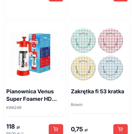
Pianownica Venus
Zakrętka fi 53 kratka
Super Foamer HD
Browin
acid line 2L
KWAZAR
118
zł
0,75
zł
59.00 zł / l