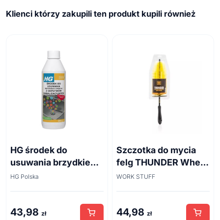
Klienci którzy zakupili ten produkt kupili również
HG środek do
Szczotka do mycia
usuwania brzydkiego
felg THUNDER Wheel
zapachu z odpływów
Brush 45cm
HG Polska
WORK STUFF
kanalizacyjnych
500ml
43,98
44,98
zł
zł