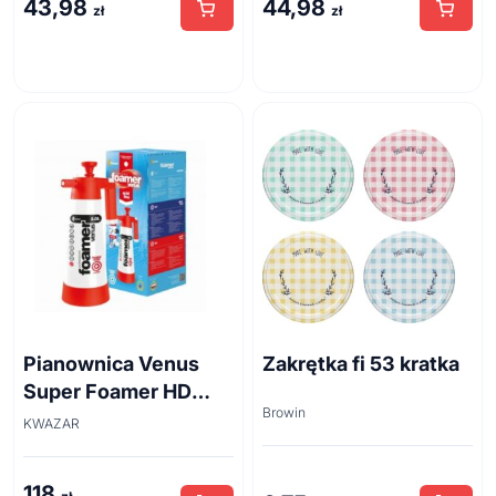
43,98
44,98
zł
zł
Pianownica Venus
Zakrętka fi 53 kratka
Super Foamer HD
Browin
acid line 2L
KWAZAR
118