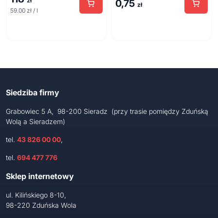
zł
0,75
zł
59.00 zł / l
Siedziba firmy
Grabowiec 5 A, 98-200 Sieradz (przy trasie pomiędzy Zduńską
Wolą a Sieradzem)
tel.
43 826 00 00
,
tel.
694 477 776
Sklep internetowy
ul. Kilińskiego 8-10,
98-220 Zduńska Wola