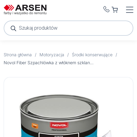
Wyszukiwarka
produktów
Strona główna
/
Motoryzacja
/
Środki konserwujące
/
Novol Fiber Szpachlówka z włóknem szklanym 1,8 kg