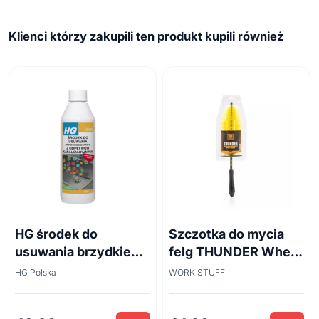
Klienci którzy zakupili ten produkt kupili również
HG środek do
Szczotka do mycia
usuwania brzydkiego
felg THUNDER Wheel
zapachu z odpływów
Brush 45cm
HG Polska
WORK STUFF
kanalizacyjnych
500ml