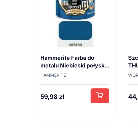
Hammerite Farba do
Szc
metalu Niebieski połysk
TH
0,7 l
45
HAMMERITE
WOR
59,98
zł
44