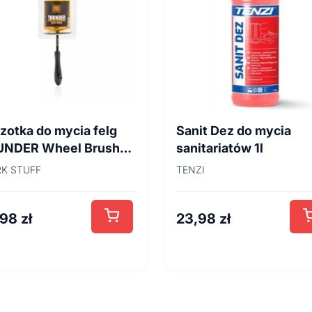
zotka do mycia felg
Sanit Dez do mycia
UNDER Wheel Brush
sanitariatów 1l
cm
K STUFF
TENZI
,98
zł
23,98
zł