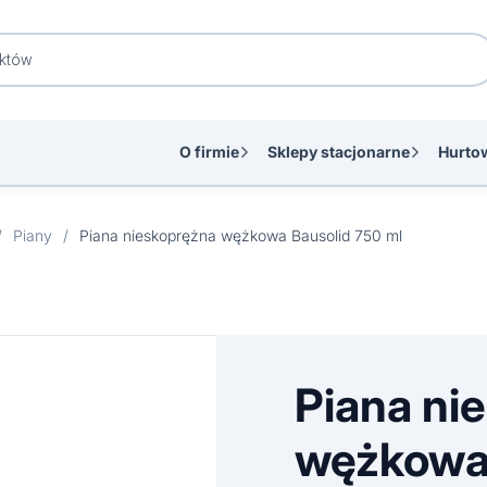
O firmie
Sklepy stacjonarne
Hurto
/
Piany
/
Piana nieskoprężna wężkowa Bausolid 750 ml
Piana ni
wężkowa 