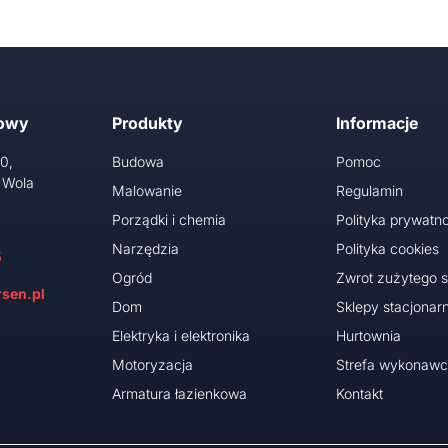
towy
Produkty
Informacje
10,
Budowa
Pomoc
 Wola
Malowanie
Regulamin
Porządki i chemia
Polityka prywatno
Narzędzia
Polityka cookies
5
Ogród
Zwrot zużytego s
sen.pl
Dom
Sklepy stacjonar
Elektryka i elektronika
Hurtownia
Motoryzacja
Strefa wykonaw
Armatura łazienkowa
Kontakt