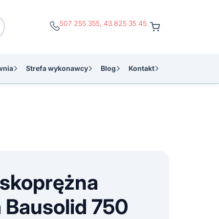
507 255 355
,
43 825 35 45
wnia
Strefa wykonawcy
Blog
Kontakt
eskoprężna
Bausolid 750