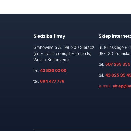
Siedziba firmy
Sklep interne
Grabowiec 5 A, 98-200 Sieradz
ul. Kilińskiego 8-
(przy trasie pomiędzy Zduńską
98-220 Zduńska
Wolą a Sieradzem)
tel.
507 255 355
tel.
43 826 00 00
,
tel.
43 825 35 4
tel.
694 477 776
e-mail:
sklep@ar