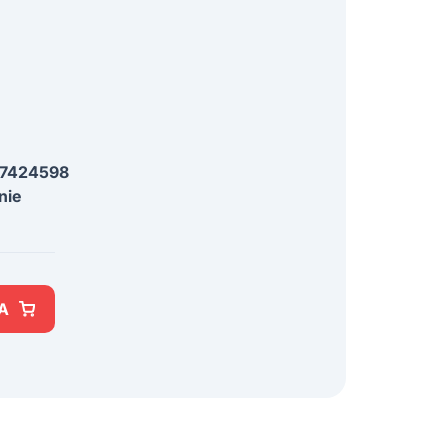
7424598
nie
A