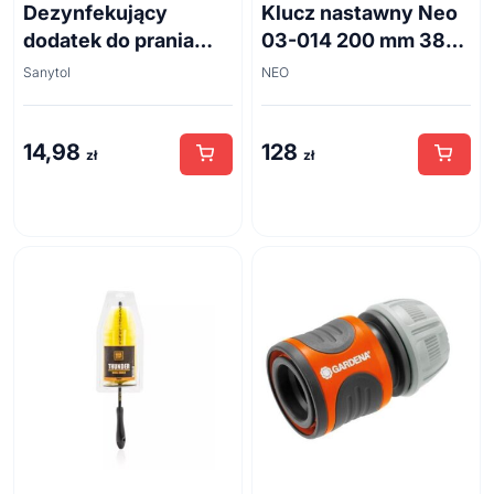
Dezynfekujący
Klucz nastawny Neo
dodatek do prania
03-014 200 mm 38
białe kwiaty 500ml
mm
Sanytol
NEO
14,98
128
zł
zł