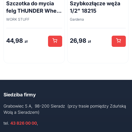
Szczotka do mycia
Szybkozłącze węża
felg THUNDER Wheel
1/2" 18215
Brush 45cm
WORK STUFF
Gardena
44,98
26,98
zł
zł
Siedziba firmy
Grabowiec 5 A, 98-200 Sieradz (przy trasie pomiędzy Zduńską
Wolą a Sieradzem)
tel.
43 826 00 00
,