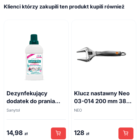
Klienci którzy zakupili ten produkt kupili również
Dezynfekujący
Klucz nastawny Neo
dodatek do prania
03-014 200 mm 38
białe kwiaty 500ml
mm
Sanytol
NEO
14,98
128
zł
zł