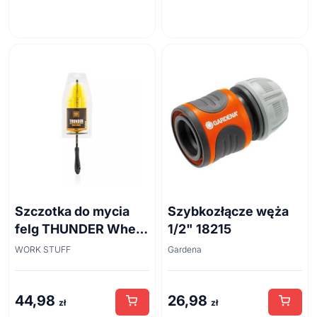
Szczotka do mycia
Szybkozłącze węża
felg THUNDER Wheel
1/2" 18215
Brush 45cm
WORK STUFF
Gardena
44,98
26,98
zł
zł