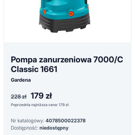
Pompa zanurzeniowa 7000/C
Classic 1661
Gardena
179
zł
Pierwotna
Aktualna
228
zł
cena
cena
Poprzednia najniższa cena:
179
zł
.
wynosiła:
wynosi:
228 zł.
179 zł.
Nr katalogowy:
4078500022378
Dostępność:
niedostępny