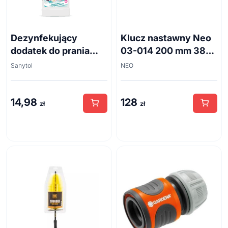
Dezynfekujący
Klucz nastawny Neo
dodatek do prania
03-014 200 mm 38
białe kwiaty 500ml
mm
Sanytol
NEO
14,98
128
zł
zł