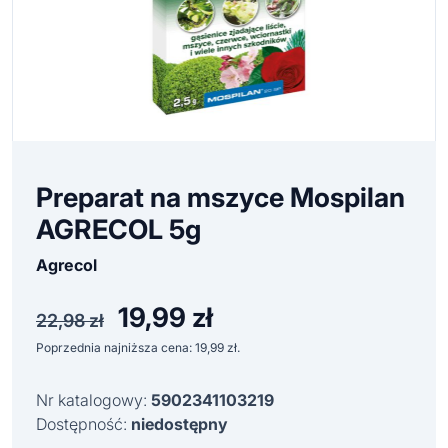
Preparat na mszyce Mospilan
AGRECOL 5g
Agrecol
19,99
zł
Pierwotna
Aktualna
22,98
zł
cena
cena
Poprzednia najniższa cena:
19,99
zł
.
wynosiła:
wynosi:
22,98 zł.
19,99 zł.
Nr katalogowy:
5902341103219
Dostępność:
niedostępny