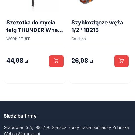
Szczotka do mycia
Szybkozłącze węża
felg THUNDER Wheel
1/2" 18215
Brush 45cm
WORK STUFF
Gardena
44,98
26,98
zł
zł
Siedziba firmy
Grabowiec 5 A, 98-200 Sieradz (przy trasie pomiędzy Zduńską
Wolą a Sieradzem)