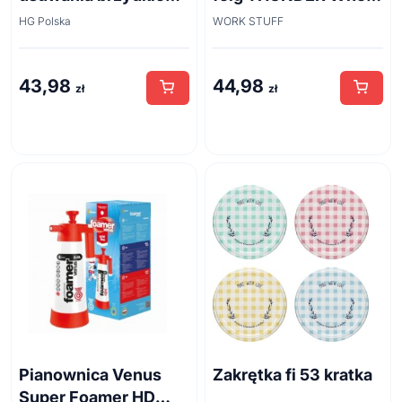
zapachu z odpływów
Brush 45cm
HG Polska
WORK STUFF
kanalizacyjnych
500ml
43,98
44,98
zł
zł
Pianownica Venus
Zakrętka fi 53 kratka
Super Foamer HD