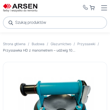
Wyszukiwarka
produktów
Strona główna
/
Budowa
/
Glazurnictwo
/
Przyssawki
/
Przyssawka HD z manometrem – udźwig 100 kg BIHUI