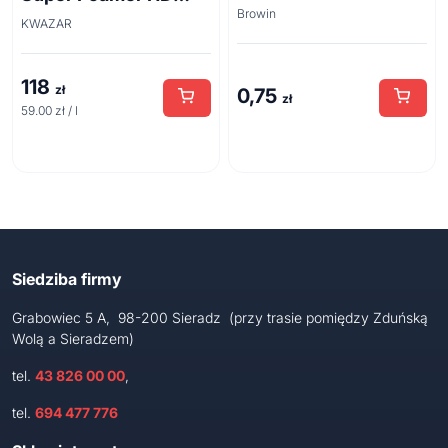
Browin
acid line 2L
KWAZAR
118
zł
0,75
zł
59.00 zł / l
Siedziba firmy
Grabowiec 5 A, 98-200 Sieradz (przy trasie pomiędzy Zduńską
Wolą a Sieradzem)
tel.
43 826 00 00
,
tel.
694 477 776