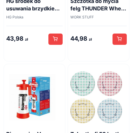
HG środek do
Szczotka do mycia
usuwania brzydkiego
felg THUNDER Wheel
zapachu z odpływów
Brush 45cm
HG Polska
WORK STUFF
kanalizacyjnych
500ml
43,98
44,98
zł
zł