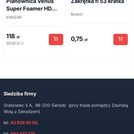
Pianownica Venus
Zakrętka fi 53 kratka
Super Foamer HD
Browin
acid line 2L
KWAZAR
118
zł
0,75
zł
59.00 zł / l
Siedziba firmy
Grabowiec 5 A, 98-200 Sieradz (przy trasie pomiędzy Zduńską
Wolą a Sieradzem)
tel.
43 826 00 00
,
tel.
694 477 776