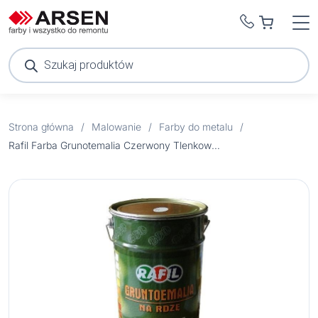
Wyszukiwarka
produktów
Strona główna
/
Malowanie
/
Farby do metalu
/
Rafil Farba Grunotemalia Czerwony Tlenkowy RAL 3009 półmat 5 l