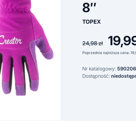
8″
TOPEX
19,9
Pierwo
24,98
zł
cena
Poprzednia najniższa cena:
19
wynosi
Nr katalogowy:
590206
24,98 z
Dostępność:
niedostęp