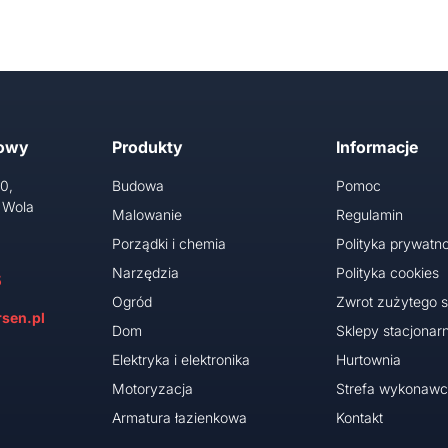
towy
Produkty
Informacje
10,
Budowa
Pomoc
 Wola
Malowanie
Regulamin
Porządki i chemia
Polityka prywatno
Narzędzia
Polityka cookies
5
Ogród
Zwrot zużytego s
sen.pl
Dom
Sklepy stacjonar
Elektryka i elektronika
Hurtownia
Motoryzacja
Strefa wykonaw
Armatura łazienkowa
Kontakt