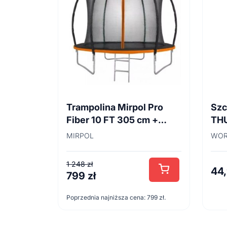
Trampolina Mirpol Pro
Szc
Fiber 10 FT 305 cm +
TH
siatka
45
MIRPOL
WOR
1 248
zł
44
799
zł
Pierwotna
Aktualna
cena
cena
Poprzednia najniższa cena:
799
zł
.
wynosiła:
wynosi:
1
799 zł.
248 zł.