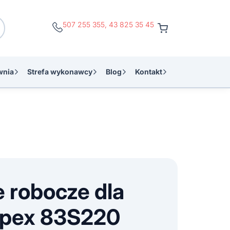
507 255 355
,
43 825 35 45
wnia
Strefa wykonawcy
Blog
Kontakt
 robocze dla
opex 83S220