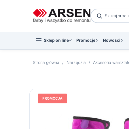
Wyszukiwarka
produktów
Sklep on line
Promocje
Nowości
Strona główna
/
Narzędzia
/
Akcesoria warszta
PROMOCJA