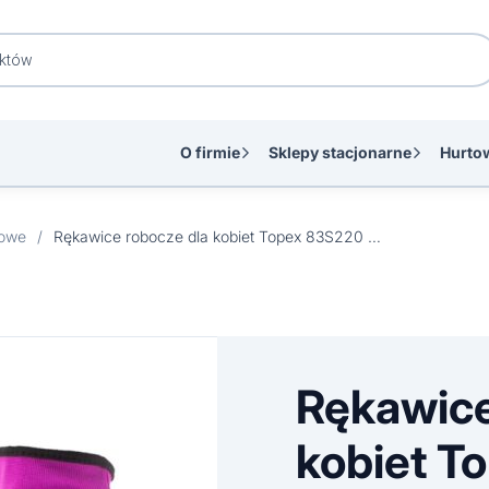
O firmie
Sklepy stacjonarne
Hurto
towe
/
Rękawice robocze dla kobiet Topex 83S220 8″
Rękawice
kobiet T