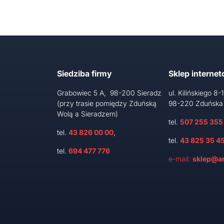
Siedziba firmy
Sklep interne
Grabowiec 5 A, 98-200 Sieradz
ul. Kilińskiego 8-
(przy trasie pomiędzy Zduńską
98-220 Zduńska
Wolą a Sieradzem)
tel.
507 255 355
tel.
43 826 00 00
,
tel.
43 825 35 4
tel.
694 477 776
e-mail:
sklep@ar