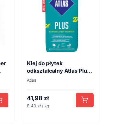
per
Klej do płytek
L
odkształcalny Atlas Plus 5
kg
Atlas
41,98
zł
8.40 zł / kg