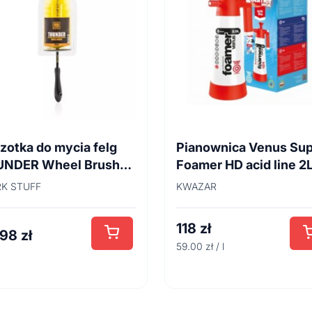
zotka do mycia felg
Pianownica Venus Su
UNDER Wheel Brush
Foamer HD acid line 2
cm
K STUFF
KWAZAR
118
zł
,98
zł
59.00 zł / l