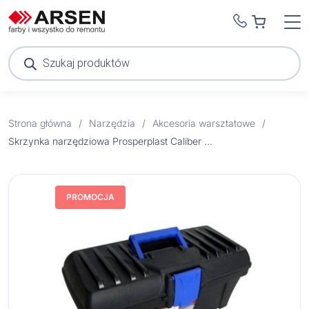
Wyszukiwarka
produktów
Strona główna
/
Narzędzia
/
Akcesoria warsztatowe
/
Skrzynka narzędziowa Prosperplast Caliber N15S
PROMOCJA