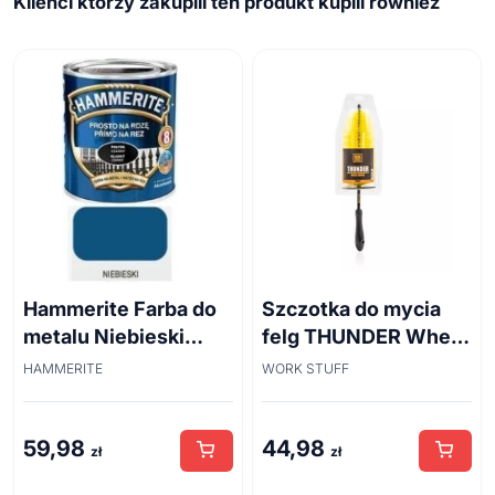
Klienci którzy zakupili ten produkt kupili również
Hammerite Farba do
Szczotka do mycia
metalu Niebieski
felg THUNDER Wheel
połysk 0,7 l
Brush 45cm
HAMMERITE
WORK STUFF
59,98
44,98
zł
zł