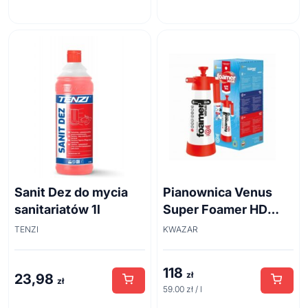
Sanit Dez do mycia
Pianownica Venus
sanitariatów 1l
Super Foamer HD
acid line 2L
TENZI
KWAZAR
118
zł
23,98
zł
59.00 zł / l