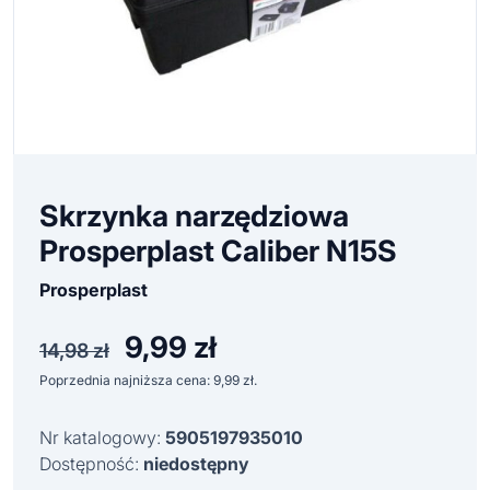
Skrzynka narzędziowa
Prosperplast Caliber N15S
Prosperplast
9,99
zł
Pierwotna
Aktualna
14,98
zł
cena
cena
Poprzednia najniższa cena:
9,99
zł
.
wynosiła:
wynosi:
14,98 zł.
9,99 zł.
Nr katalogowy:
5905197935010
Dostępność:
niedostępny