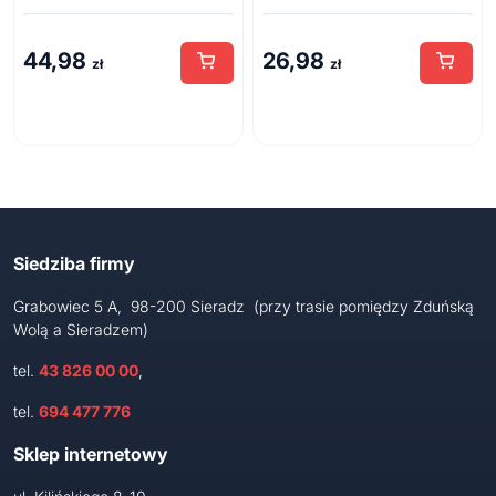
44,98
26,98
zł
zł
Siedziba firmy
Grabowiec 5 A, 98-200 Sieradz (przy trasie pomiędzy Zduńską
Wolą a Sieradzem)
tel.
43 826 00 00
,
tel.
694 477 776
Sklep internetowy