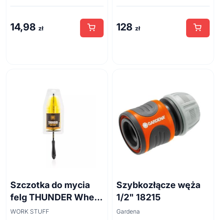
14,98
128
zł
zł
Szczotka do mycia
Szybkozłącze węża
felg THUNDER Wheel
1/2" 18215
Brush 45cm
WORK STUFF
Gardena