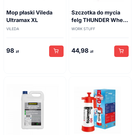
Mop płaski Vileda
Szczotka do mycia
Ultramax XL
felg THUNDER Wheel
Brush 45cm
VILEDA
WORK STUFF
98
44,98
zł
zł