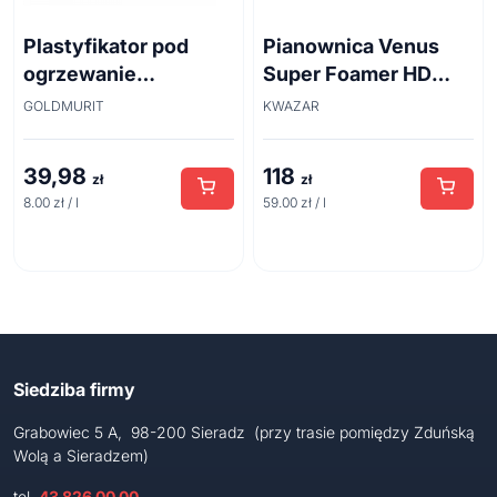
Plastyfikator pod
Pianownica Venus
ogrzewanie
Super Foamer HD
podłogowe i do
acid line 2L
GOLDMURIT
KWAZAR
betonu 5l
39,98
118
zł
zł
8.00 zł / l
59.00 zł / l
Siedziba firmy
Grabowiec 5 A, 98-200 Sieradz (przy trasie pomiędzy Zduńską
Wolą a Sieradzem)
tel.
43 826 00 00
,