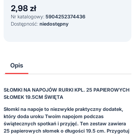
2,98
zł
Nr katalogowy:
5904252374436
Dostępność:
niedostępny
Opis
SŁOMKI NA NAPOJÓW RURKI KPL. 25 PAPIEROWYCH
SŁOMEK 19.5CM
Ś
WI
Ę
TA
Słomki na napoje to niezwykle praktyczny dodatek,
który doda uroku Twoim napojom podczas
ś
wi
ą
tecznych spotka
ń
i przyj
ęć
. Ten zestaw zawiera
25 papierowych słomek o długo
ś
ci 19.5 cm. Przygotuj