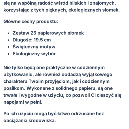
si
ę
na wspóln
ą
rado
ść
w
ś
ród bliskich i znajomych,
korzystaj
ą
c z tych pi
ę
knych, ekologicznych słomek.
Główne cechy produktu:
Zestaw 25 papierowych słomek
Długo
ść
: 19.5 cm
Ś
wi
ą
teczny motyw
Ekologiczny wybór
Nie tylko b
ę
d
ą
one praktyczne w codziennym
u
ż
ytkowaniu, ale równie
ż
dodadz
ą
wyj
ą
tkowego
charakteru Twoim przyj
ę
ciom, jak i codziennym
posiłkom. Wykonane z solidnego papieru, s
ą
one
trwałe i wygodne w u
ż
yciu, co pozwoli Ci cieszy
ć
si
ę
napojami w pełni.
Po ich u
ż
yciu mog
ą
by
ć
łatwo odrzucane bez
obci
ąż
ania
ś
rodowiska.