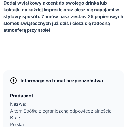
Dodaj wyj
ą
tkowy akcent do swojego drinka lub
koktajlu na ka
ż
dej imprezie oraz ciesz si
ę
napojami w
stylowy sposób. Zamów nasz zestaw 25 papierowych
słomek
ś
wi
ą
tecznych ju
ż
dzi
ś
i ciesz si
ę
radosn
ą
atmosfer
ą
przy stole!
Informacje na temat bezpieczeństwa
Producent
Nazwa:
Altom Spółka z ograniczoną odpowiedzialnością
Kraj:
Polska