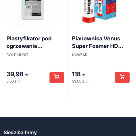
Plastyfikator pod
Pianownica Venus
ogrzewanie
Super Foamer HD
podłogowe i do
acid line 2L
GOLDMURIT
KWAZAR
betonu 5l
39,98
118
zł
zł
8.00 zł / l
59.00 zł / l
Siedziba firmy