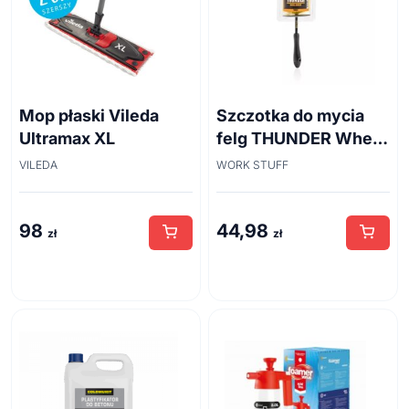
Mop płaski Vileda
Szczotka do mycia
Ultramax XL
felg THUNDER Wheel
Brush 45cm
VILEDA
WORK STUFF
98
44,98
zł
zł