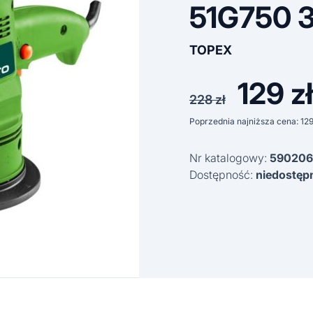
51G750 
TOPEX
129
zł
Pierwot
228
zł
cena
Poprzednia najniższa cena:
12
wynosiła
Nr katalogowy:
590206
228 zł.
Dostępność:
niedostęp