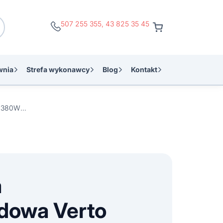
507 255 355
,
43 825 35 45
wnia
Strefa wykonawcy
Blog
Kontakt
Szlifierka mimośrodowa Verto 51G750 380W 125 mm
a
dowa Verto