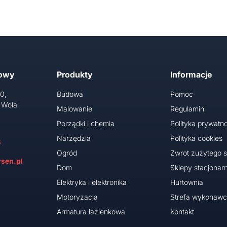
towy
Produkty
Informacje
10,
Budowa
Pomoc
 Wola
Malowanie
Regulamin
Porządki i chemia
Polityka prywatno
Narzędzia
Polityka cookies
5
Ogród
Zwrot zużytego s
sen.pl
Dom
Sklepy stacjonar
Elektryka i elektronika
Hurtownia
Motoryzacja
Strefa wykonaw
Armatura łazienkowa
Kontakt