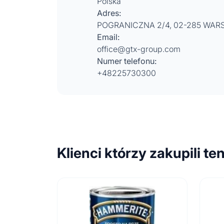
Polska
Adres:
POGRANICZNA 2/4, 02-285 WA
Email:
office@gtx-group.com
Numer telefonu:
+48225730300
Klienci którzy zakupili te