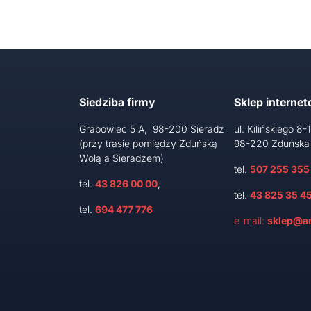
Siedziba firmy
Sklep interne
Grabowiec 5 A, 98-200 Sieradz
ul. Kilińskiego 8-
(przy trasie pomiędzy Zduńską
98-220 Zduńska
Wolą a Sieradzem)
tel.
507 255 355
tel.
43 826 00 00
,
tel.
43 825 35 4
tel.
694 477 776
e-mail:
sklep@ar