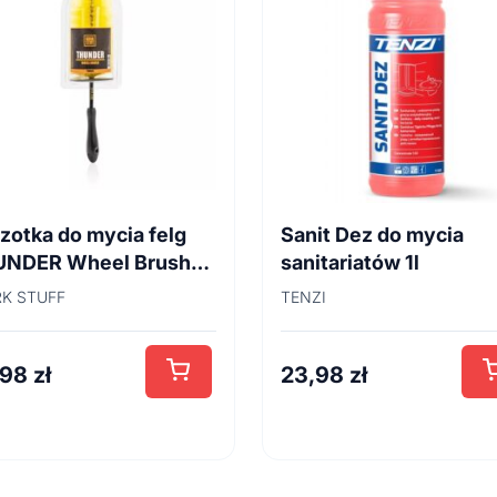
zotka do mycia felg
Sanit Dez do mycia
UNDER Wheel Brush
sanitariatów 1l
cm
K STUFF
TENZI
,98
zł
23,98
zł