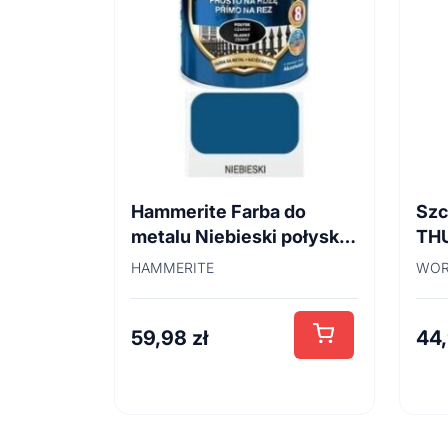
Hammerite Farba do
Szc
metalu Niebieski połysk
TH
0,7 l
45
HAMMERITE
WOR
59,98
zł
44