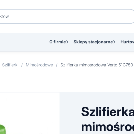
O firmie
Sklepy stacjonarne
Hurto
Szlifierki
/
Mimośrodowe
/
Szlifierk
mimośro