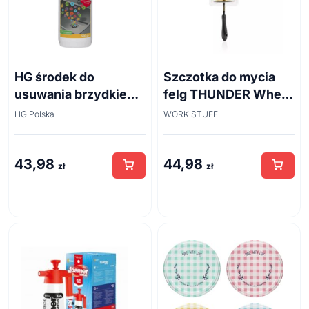
HG środek do
Szczotka do mycia
usuwania brzydkiego
felg THUNDER Wheel
zapachu z odpływów
Brush 45cm
HG Polska
WORK STUFF
kanalizacyjnych
500ml
43,98
44,98
zł
zł