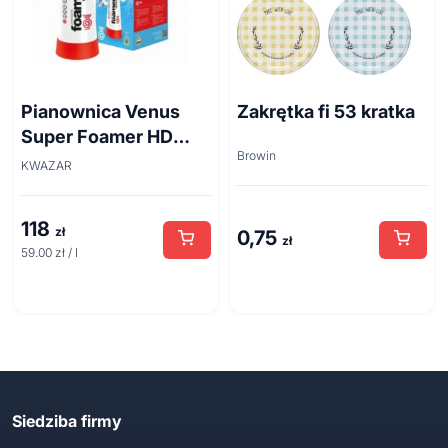
Pianownica Venus
Zakrętka fi 53 kratka
Super Foamer HD
Browin
acid line 2L
KWAZAR
118
zł
0,75
zł
59.00 zł / l
Siedziba firmy