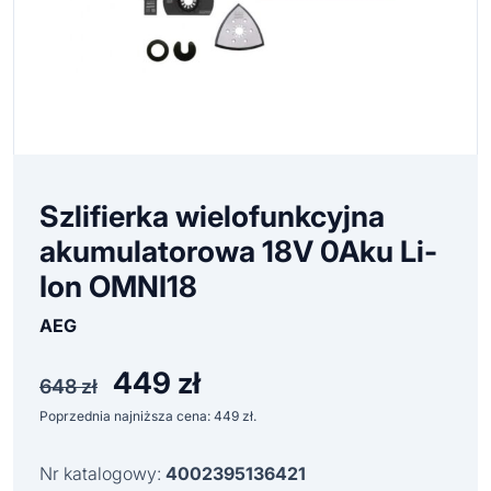
Szlifierka wielofunkcyjna
akumulatorowa 18V 0Aku Li-
Ion OMNI18
AEG
449
zł
Pierwotna
Aktualna
648
zł
cena
cena
Poprzednia najniższa cena:
449
zł
.
wynosiła:
wynosi:
648 zł.
449 zł.
Nr katalogowy:
4002395136421