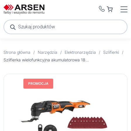
Wyszukiwarka
produktów
Strona główna
/
Narzędzia
/
Elektronarzędzia
/
Szlifierki
/
Szlifierka wielofunkcyjna akumulatorowa 18V 0Aku Li-Ion OMNI18
PROMOCJA