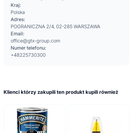
Kraj:
Polska
Adres:
POGRANICZNA 2/4, 02-285 WARSZAWA
Email:
office@gtx-group.com
Numer telefonu:
+48225730300
Klienci którzy zakupili ten produkt kupili również