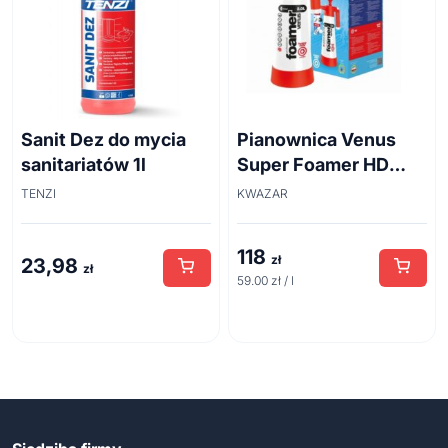
Sanit Dez do mycia
Pianownica Venus
sanitariatów 1l
Super Foamer HD
acid line 2L
TENZI
KWAZAR
118
zł
23,98
zł
59.00 zł / l