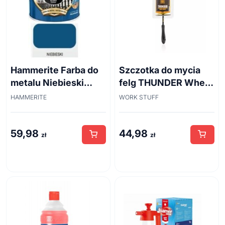
Hammerite Farba do
Szczotka do mycia
metalu Niebieski
felg THUNDER Wheel
połysk 0,7 l
Brush 45cm
HAMMERITE
WORK STUFF
59,98
44,98
zł
zł