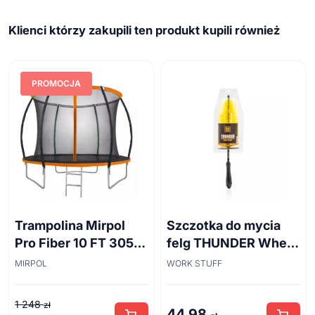
Klienci którzy zakupili ten produkt kupili również
PROMOCJA
Trampolina Mirpol
Szczotka do mycia
Pro Fiber 10 FT 305
felg THUNDER Wheel
cm + siatka
Brush 45cm
MIRPOL
WORK STUFF
1 248
zł
44,98