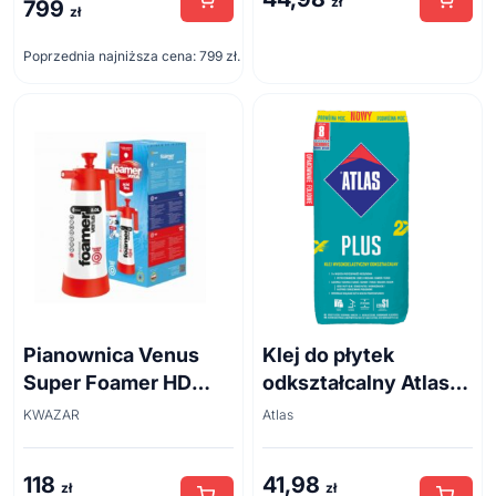
zł
799
Pierwotna
Aktualna
zł
cena
cena
Poprzednia najniższa cena:
799
zł
.
wynosiła:
wynosi:
1
799 zł.
248 zł.
Pianownica Venus
Klej do płytek
Super Foamer HD
odkształcalny Atlas
acid line 2L
Plus 5 kg
KWAZAR
Atlas
118
41,98
zł
zł