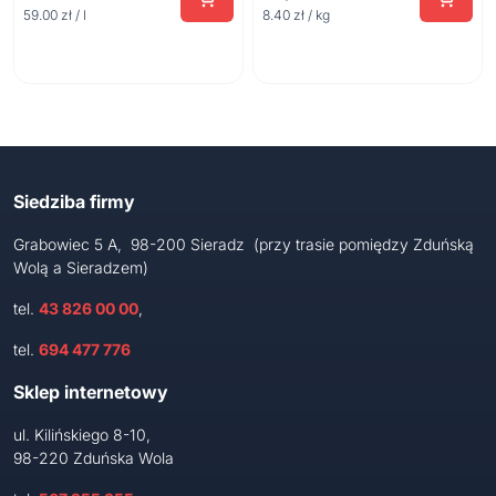
59.00 zł / l
8.40 zł / kg
Siedziba firmy
Grabowiec 5 A, 98-200 Sieradz (przy trasie pomiędzy Zduńską
Wolą a Sieradzem)
tel.
43 826 00 00
,
tel.
694 477 776
Sklep internetowy
ul. Kilińskiego 8-10,
98-220 Zduńska Wola