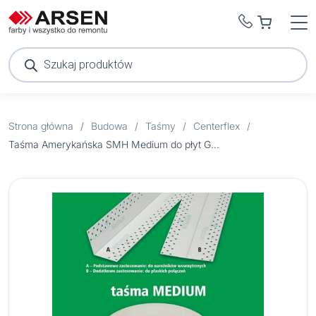
Wyszukiwarka
produktów
Strona główna
/
Budowa
/
Taśmy
/
Centerflex
/
Taśma Amerykańska SMH Medium do płyt G-K 20 MB