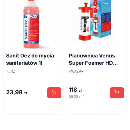
Sanit Dez do mycia
Pianownica Venus
sanitariatów 1l
Super Foamer HD
acid line 2L
TENZI
KWAZAR
118
zł
23,98
zł
59.00 zł / l