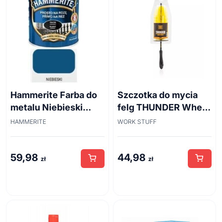
Hammerite Farba do
Szczotka do mycia
metalu Niebieski
felg THUNDER Wheel
połysk 0,7 l
Brush 45cm
HAMMERITE
WORK STUFF
59,98
44,98
zł
zł