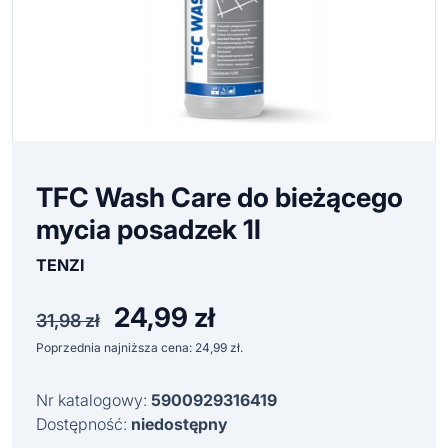
TFC Wash Care do bieżącego
mycia posadzek 1l
TENZI
24,99
zł
Pierwotna
Aktualna
31,98
zł
cena
cena
Poprzednia najniższa cena:
24,99
zł
.
wynosiła:
wynosi:
31,98 zł.
24,99 zł.
Nr katalogowy:
5900929316419
Dostępność:
niedostępny