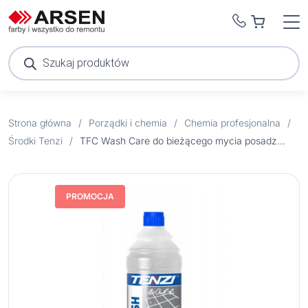
Wyszukiwarka
produktów
Strona główna
/
Porządki i chemia
/
Chemia profesjonalna
/
Środki Tenzi
/
TFC Wash Care do bieżącego mycia posadzek 1l
PROMOCJA