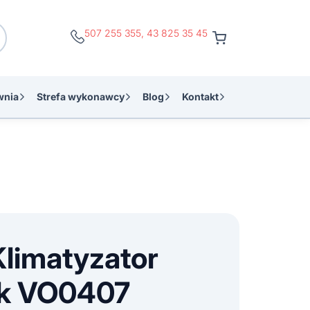
507 255 355
,
43 825 35 45
wnia
Strefa wykonawcy
Blog
Kontakt
Klimatyzator
k VO0407