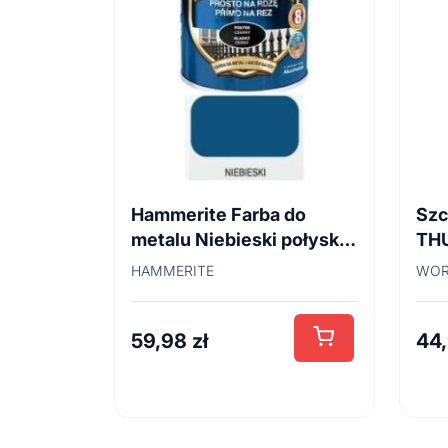
Hammerite Farba do
Szc
metalu Niebieski połysk
TH
0,7 l
45
HAMMERITE
WOR
59,98
zł
44