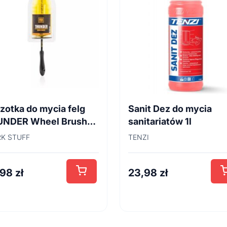
zotka do mycia felg
Sanit Dez do mycia
UNDER Wheel Brush
sanitariatów 1l
cm
K STUFF
TENZI
,98
zł
23,98
zł