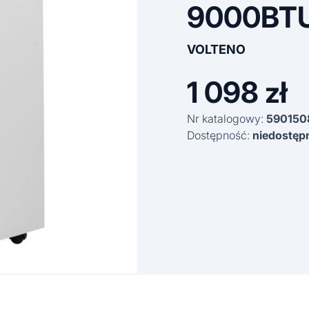
9000BT
VOLTENO
1 098
zł
Nr katalogowy:
590150
Dostępność:
niedostęp