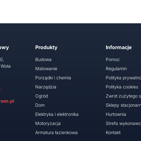
towy
Produkty
Informacje
10,
Budowa
Pomoc
 Wola
Malowanie
Regulamin
Porządki i chemia
Polityka prywatno
Narzędzia
Polityka cookies
5
Ogród
Zwrot zużytego s
sen.pl
Dom
Sklepy stacjonar
Elektryka i elektronika
Hurtownia
Motoryzacja
Strefa wykonaw
Armatura łazienkowa
Kontakt