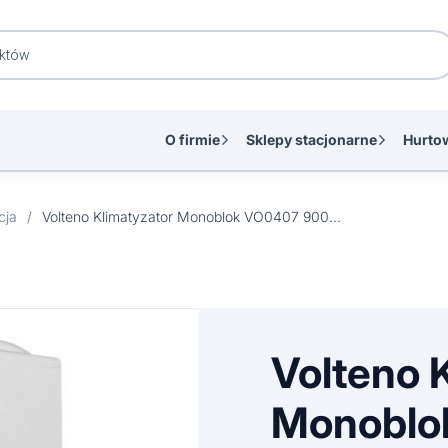
O firmie
Sklepy stacjonarne
Hurto
cja
/
Volteno Klimatyzator Monoblok VO0407 9000BTU
Volteno 
Monoblo