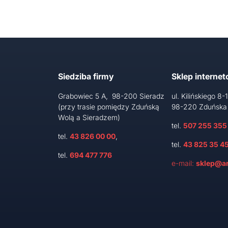
Siedziba firmy
Sklep interne
Grabowiec 5 A, 98-200 Sieradz
ul. Kilińskiego 8-
(przy trasie pomiędzy Zduńską
98-220 Zduńska
Wolą a Sieradzem)
tel.
507 255 355
tel.
43 826 00 00
,
tel.
43 825 35 4
tel.
694 477 776
e-mail:
sklep@ar