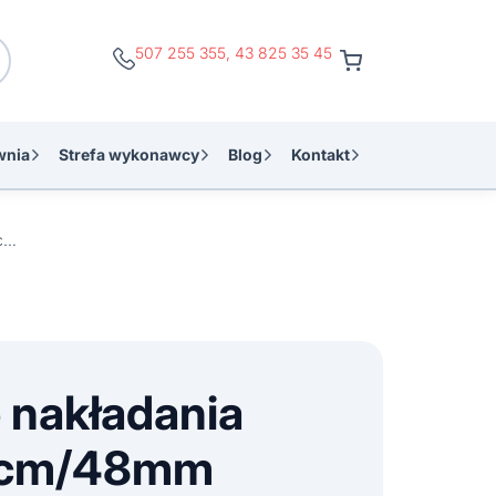
507 255 355
,
43 825 35 45
wnia
Strefa wykonawcy
Blog
Kontakt
Wałek do nakładania gładzi 10cm/48mm rączka 8mm
 nakładania
10cm/48mm