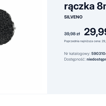
rączka 
SILVENO
29,
Pierwo
39,98
zł
cena
Poprzednia najniższa cena:
29
wynosił
Nr katalogowy:
590310
39,98 z
Dostępność:
niedostęp