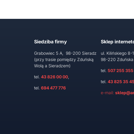
Siedziba firmy
Sklep interne
Grabowiec 5 A, 98-200 Sieradz
ul. Kilińskiego 8-
(przy trasie pomiędzy Zduńską
98-220 Zduńska
Wolą a Sieradzem)
tel.
507 255 355
tel.
43 826 00 00
,
tel.
43 825 35 4
tel.
694 477 776
e-mail:
sklep@ar