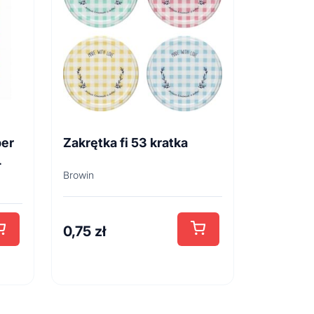
per
Zakrętka fi 53 kratka
L
Browin
0,75
zł