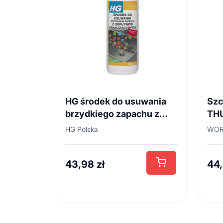
HG środek do usuwania
Szc
brzydkiego zapachu z
TH
odpływów
45
HG Polska
WOR
kanalizacyjnych 500ml
43,98
zł
44