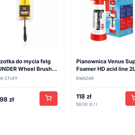
zotka do mycia felg
Pianownica Venus Su
UNDER Wheel Brush
Foamer HD acid line 2
cm
K STUFF
KWAZAR
118
zł
,98
zł
59.00 zł / l