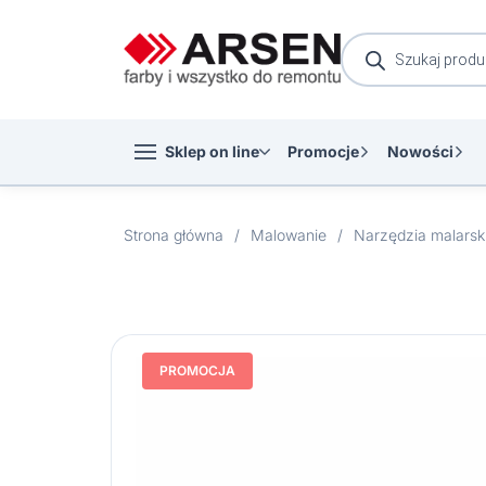
Wyszukiwarka
produktów
Sklep on line
Promocje
Nowości
Strona główna
/
Malowanie
/
Narzędzia malarsk
PROMOCJA