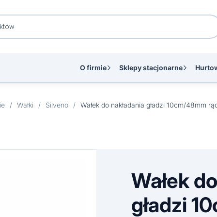
O firmie
Sklepy stacjonarne
Hurto
ie
/
Wałki
/
Silveno
/
Wałek do
gładzi 