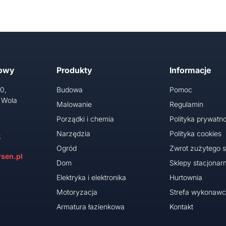
towy
Produkty
Informacje
10,
Budowa
Pomoc
 Wola
Malowanie
Regulamin
Porządki i chemia
Polityka prywatno
Narzędzia
Polityka cookies
5
Ogród
Zwrot zużytego s
sen.pl
Dom
Sklepy stacjonar
Elektryka i elektronika
Hurtownia
Motoryzacja
Strefa wykonaw
Armatura łazienkowa
Kontakt