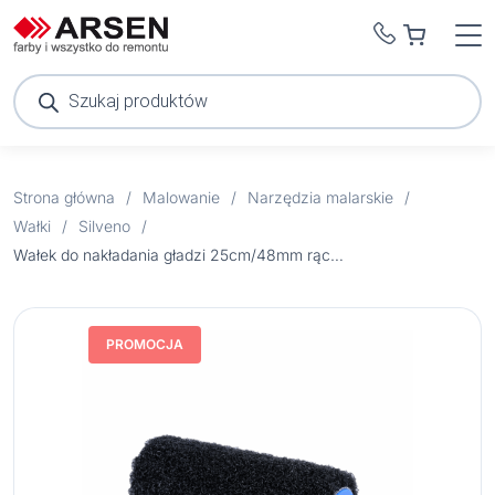
Wyszukiwarka
produktów
Strona główna
/
Malowanie
/
Narzędzia malarskie
/
Wałki
/
Silveno
/
Wałek do nakładania gładzi 25cm/48mm rączka 8mm
PROMOCJA