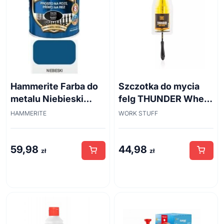
Hammerite Farba do
Szczotka do mycia
metalu Niebieski
felg THUNDER Wheel
połysk 0,7 l
Brush 45cm
HAMMERITE
WORK STUFF
59,98
44,98
zł
zł