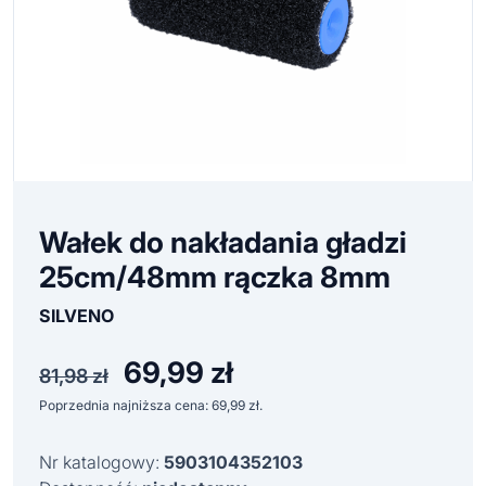
Wałek do nakładania gładzi
25cm/48mm rączka 8mm
SILVENO
69,99
zł
Pierwotna
Aktualna
81,98
zł
cena
cena
Poprzednia najniższa cena:
69,99
zł
.
wynosiła:
wynosi:
81,98 zł.
69,99 zł.
Nr katalogowy:
5903104352103