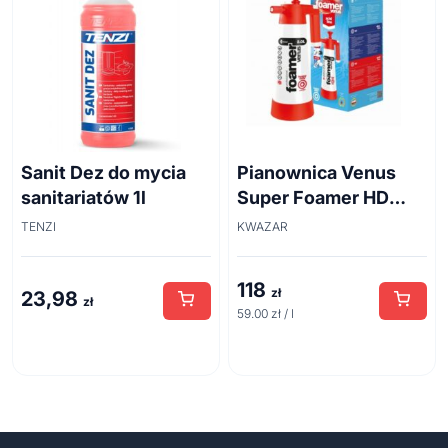
Sanit Dez do mycia
Pianownica Venus
sanitariatów 1l
Super Foamer HD
acid line 2L
TENZI
KWAZAR
118
zł
23,98
zł
59.00 zł / l