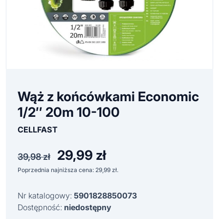
Wąż z końcówkami Economic
1/2″ 20m 10-100
CELLFAST
29,99
zł
Pierwotna
Aktualna
39,98
zł
cena
cena
Poprzednia najniższa cena:
29,99
zł
.
wynosiła:
wynosi:
39,98 zł.
29,99 zł.
Nr katalogowy:
5901828850073
Dostępność:
niedostępny