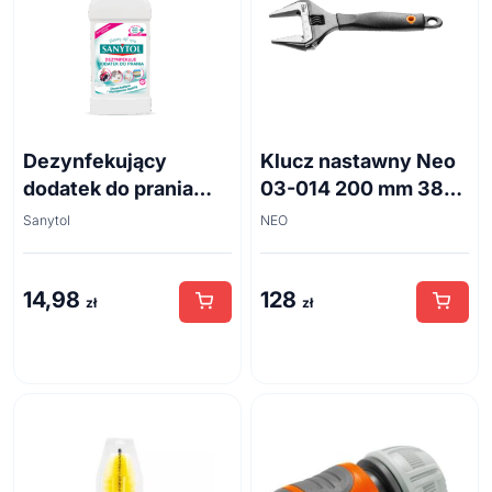
Dezynfekujący
Klucz nastawny Neo
dodatek do prania
03-014 200 mm 38
białe kwiaty 500ml
mm
Sanytol
NEO
14,98
128
zł
zł