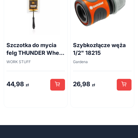
Szczotka do mycia
Szybkozłącze węża
felg THUNDER Wheel
1/2" 18215
Brush 45cm
WORK STUFF
Gardena
44,98
26,98
zł
zł